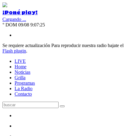
¡Poné play!
Cargando ...
°
DOM 09/08
9:07:26
Se requiere actualización
Para reproducir nuestra radio bajate el
Flash plugin
.
LIVE
Home
Noticias
Grilla
Programas
La Radio
Contacto