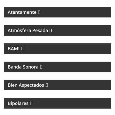
Atentamente
PROGRAMA DEDICADO A LA MÚSICA DE SANDRO Y
A LOS INICIOS DEL ROCK EN ARGENTINA
Atmósfera Pesada
LA NUEVA MÚSICA DE BUENOS AIRES SE LLAMA
BAM!
BAM!
CINE
Banda Sonora
Bien Aspectados
MAGAZINE DE ENTRETENIMIENTO
Bipolares
PROGRAMA DE ROCK CON ANÉCDOTAS EN
PRIMERA PERSONA