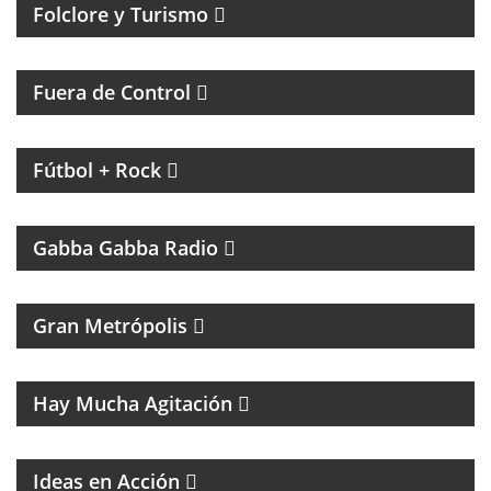
Folclore y Turismo
MAGAZINE DE ACTUALIDAD Y HUMOR
Fuera de Control
MAGAZINE DE INTERES GENERAL CON NACHO
GARA
Fútbol + Rock
UN PROGRAMA TRIBUTO A THE RAMONES
Gabba Gabba Radio
MAGAZINE DE ACTUALIDAD
Gran Metrópolis
PROGRAMA DEDICADO AL ASTRO DE LA MÚSICA:
SANDRO
Hay Mucha Agitación
Ideas en Acción