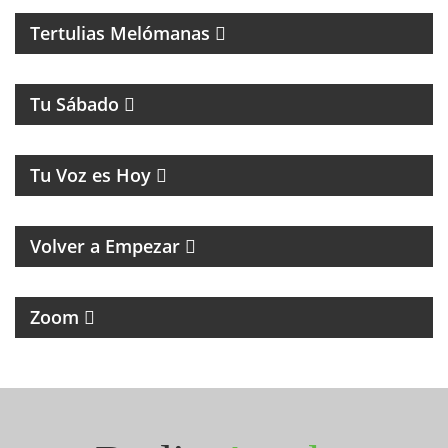
Tertulias Melómanas
MAGAZINE DE ENTRETENIMIENTOS
Tu Sábado
MUSICA Y HUMOR
Tu Voz es Hoy
MAGAZINE RETRO DE RECUERDOS, MÚSICA Y
HUMOR
Volver a Empezar
MAGAZINE DE NOTICIAS Y ENTREVISTAS
Zoom
Seguinos en Instagram
@radioarroba