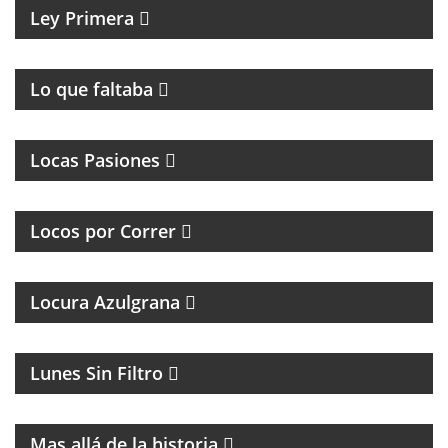
Ley Primera
PROGRAMA DE ROCK UNDER
Lo que faltaba
MAGAZINE DE INTERES GENERAL
Locas Pasiones
PROGRAMA DEDICADO A LOS RUNNERS
ARGENTINOS Y DEL MUNDO
Locos por Correr
Locura Azulgrana
MAGAZINE DE HUMOR CON FACUNDO MENDEZ
Lunes Sin Filtro
MAGAZINE DE HISTORIA Y TURISMO
Mas allá de la historia