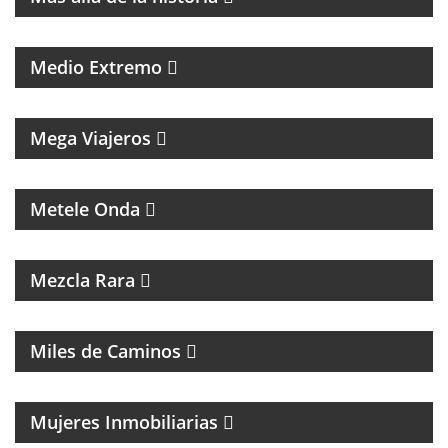
PROGRAMA DE POLÍTICA NACIONAL E
INTERNACIONAL
Medio Extremo
MAGAZINE DE VIAJES, VIAJEROS, MOTOCICLISMO Y
ROCK
Mega Viajeros
MÚSICA, ENTREVISTAS Y HUMOR
Metele Onda
INTERES GENERAL
Mezcla Rara
MAGAZINE DE ACTUALIDAD Y ENTREVISTAS
Miles de Caminos
Mujeres Inmobiliarias