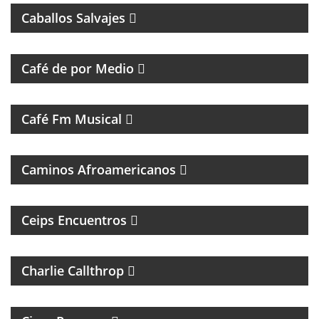
Caballos Salvajes
MAGAZINE DE ENTREVISTAS Y DEBATE
Café de por Medio
UN VIAJE CON LAS MEJORES CANCIONES
Café Fm Musical
MÚSICAL
Caminos Afroamericanos
PROGRAMA DE ENTREVISTAS DEL CENTRO DE
ESTUDIOS E INVESTIGACIONES PSICOSOCIALES
Ceips Encuentros
ROCK Y ENTREVISTAS
Charlie Callthrop
MAGAZINE DE CULTURA, ESPECIALIZADO EN
BANDAS DE ROCK Y REGGAE