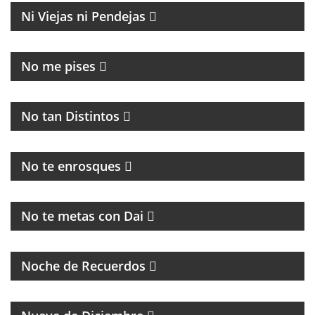
Ni Viejas ni Pendejas
MAGAZINE DE ACTUALIDAD
No me pises
PROGRAMA MUSICAL DEDICADO AL BLUES, SOUL,
JAZZ Y RITMOS AFROAMERICÁNOS
No tan Distintos
HUMOR, NOTICIAS Y ENTREVISTAS
No te enrosques
MAGAZINE
No te metas con Dai
PROGRAMA DE MÚSICA DE LOS 70, 80, 90 Y 2000
Noche de Recuerdos
PROGRAMA PARTIDARIO DEL CLUB ATLÉTICO RIVER
PLATE