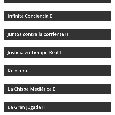
PROGRAMA ESPIRITUAL
Infinita Conciencia
Juntos contra la corriente
EL PROGRAMA DEL DR. DANIEL JAIME IKOLNIKOV
Justicia en Tiempo Real
MAGAZINE DE ENTRETENIMIENTO
UN PROGRAMA CON EL OBJETIVO DE
Kelocura
TRANSFORMAR LA EDUCACIÓN DE NUESTRO
CONTINENTE DESDE LA MIRADA DEL FEMINISMO
COMUNITARIO.
La Chispa Mediática
MAGAZINE DEPORTIVO
La Gran Jugada