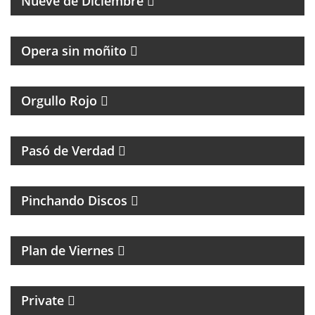
Nueve de Diciembre
Opera sin moñito
TODA LA ACTUALIDAD DEL CLUB ATLÉTICO
INDEPENDIENTE
Orgullo Rojo
HUMOR, REFLEXIÓN Y PERSONAJES ÚNICOS
Pasó de Verdad
MÚSICA Y ENTREVISTAS
Pinchando Discos
MAGAZINE DE NOTICIAS Y MÚSICA. ENTREVISTAS Y
ACÚSTICOS.
Plan de Viernes
CICLO MENSUAL DE TECHNO
Private