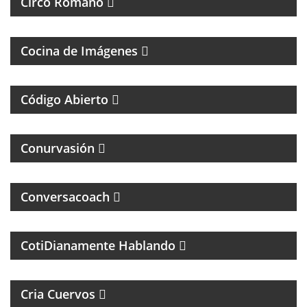
Circo Romano
FOTOGRAFÌA, CINE Y ANÁLISIS DE LA IMÁGEN
Cocina de Imágenes
UN MAGAZINE SOBRE DERECHO Y CASOS
ESPECIALES
Código Abierto
MAGAZINE DE INTERES GENERAL
Conurvasión
Conversacoach
MAGAZINE DE PSCICOLOGIA Y TEMAS DE LA VIDA
DIARIA
CotiDianamente Hablando
PROGRAMA DEPORTIVO SOBRE EL CLUB SAN
LORENZO DE ALMAGRO
Cria Cuervos