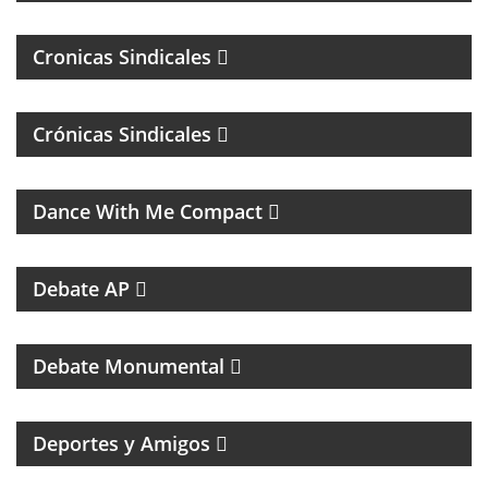
Cronicas Sindicales
Crónicas Sindicales
MUSICA DE LOS 80, 90 Y 2000
Dance With Me Compact
RESUMEN DEPORTIVO CON LAS NOTICIAS MÁS
SALIENTES
Debate AP
PROGRAMA DEDICADO AL CLUB ATLÉTICO RIVER
PLATE
Debate Monumental
MAGAZINE DEPORTIVO CON ENTREVISTAS E
INFORMACIÓN
Deportes y Amigos
HUMOR Y ACIDEZ PARA TERMINAR EL LUNES