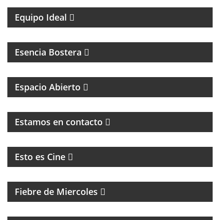
Equipo Ideal
MAGAZINE DEL CLUB ATLÉTICO BOCA JUNIORS
Esencia Bostera
MAGAZINE DE INTERES GENERAL
Espacio Abierto
MAGAZINE DE ENTRETENIMIENTO
Estamos en contacto
CINE, REFLEXION Y ENTREVISTAS
Esto es Cine
MAGAZINE DE ENTRETENIMIENTO
Fiebre de Miercoles