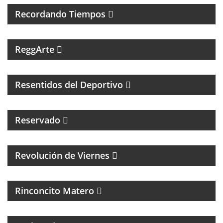
Recordando Tiempos
PROGRAMA MUSICAL DEDICADO AL SKA, REGGEA Y
ROOTS.
ReggArte
MAGAZINE DE FÚTBOL Y ENTREVISTAS
Resentidos del Deportivo
Reservado
MAGAZINE CULTURAL CON ALEJANADRA HERRERA
Revolución de Viernes
MAGAZINE DE ACTUALIDAD Y NOTICIAS
Rinconcito Matero
UN PROGRAMA DE ROCK