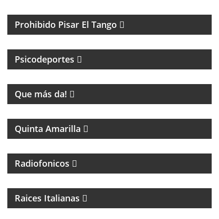
TANGO Y CULTURA
Prohibido Pisar El Tango
PSICOLOGIA DEPORTIVA CON PABLO NIGRO
Psicodeportes
ENTRETENIMIENTO
Que más da!
PROGRAMA DE FÚTBOL
Quinta Amarilla
Radiofonicos
PROGRAMA DE MUSICA ITALIANA
Raices Italianas
FOLCLORE NACIONAL