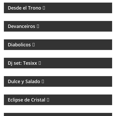
Desde el Trono
MAGAZINE DE ENTREVISTAS CULTURALES
Devanceiros
PROGRAMA PARTIDARIO DEL CLUB ATLÉTICO
INDEPENDIENTE
Diabolicos
Dj set: Tesixx
MAGAZINE DE GASTRONOMÍA CON ROBERTO GONI
Y JULIETA ROMERO
Dulce y Salado
Eclipse de Cristal
COACHING Y MENTORIAS PARA ARTISTAS