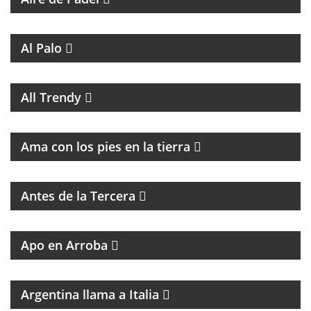
MAGAZINE DE ENTRETENIMIENTO
Al Palo
MAGAZINE DE MUSICA, ENTREVISTAS Y
RECOMENDACIONES
All Trendy
PROGRAMA DE ESPIRITUALIDAD CON MARCIA
CASTILLO
Ama con los pies en la tierra
MAGAZINE DE ENTRETENIMIENTO CON
ENTREVISTAS Y HUMOR
Antes de la Tercera
GRAN PROPUESTA DEL GRAN REFERENTE DEL
PERIODISMO
Apo en Arroba
MAGAZINE DE CULTURA ITALIANA
Argentina llama a Italia