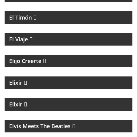
PROGRAMA CULTURAL QUE MEZCLA HISTORIA,
LITERATURA, MÚSICA Y HUMOR
El Timón
ENTREVISTAS A PERSONALIDADES DE LA CULTURA
El Viaje
MAGAZINE ESPIRITUAL
Elijo Creerte
MAGAZINE DE ACTUALIDAD Y NOTICIAS
Elixir
MAGAZINE DE NOTICIAS CON EZEQUIEL
ANDREATTA
Elixir
MÚSICA
Elvis Meets The Beatles
UN MAGAZINE CON ENTREVISTAS, OPINIÓN Y LA
MEJOR ONDA