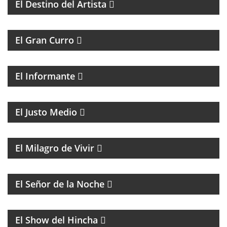
El Destino del Artista
MAGAZINE DE HUMOR
El Gran Curro
MAGAZINE DE ACTUALIDAD Y ESPECTÁCULOS, CON
LAS NOTICIAS MÁS IMPORTANTES Y SUS
PROTAGONISTAS.
El Informante
MAGAZINE DE ACTUALIDAD CON ENTREVISTAS Y
DEBATE
El Justo Medio
MAGAZINE DE ENTRETENIMIENTO
El Milagro de Vivir
BATMAN Y EL GUASÓN CON ENTREVISTAS Y
HUMOR
El Señor de la Noche
FÚTBOL
El Show del Hincha