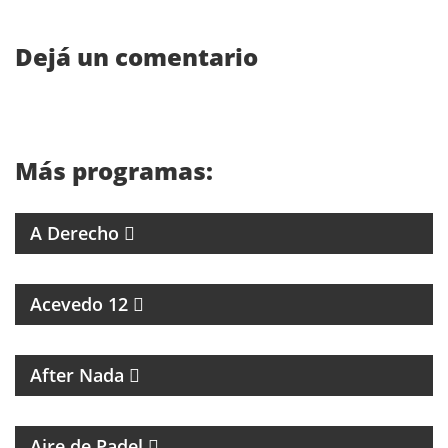
Dejá un comentario
Más programas:
4 ABOGADOS 4 CRITERIOS
A Derecho
ESPECIALES SOBRE ARTISTAS DE LA MÚSICA
Acevedo 12
MAGAZINE CULTURAL
After Nada
PROGRAMA DEDICADO AL PADEL
Aire de Padel