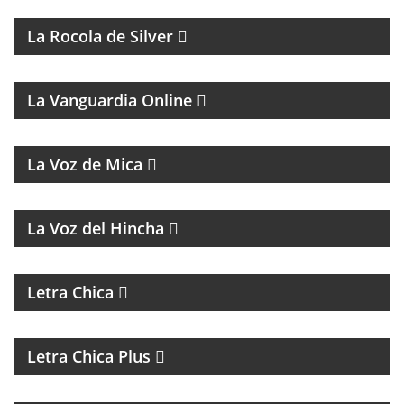
La Rocola de Silver
MAGAZINE DE ANÁLISIS POLÍTICO Y CULTURAL
La Vanguardia Online
MAGAZINE MUSICAL
La Voz de Mica
FÚTBOL, DEBATE Y OPINIÓN
La Voz del Hincha
MAGAZINE DE ACTUALIDAD
Letra Chica
MAGAZINE DE ACTUALIDAD Y ENTREVISTAS
Letra Chica Plus
MAGAZINE CULTURAL