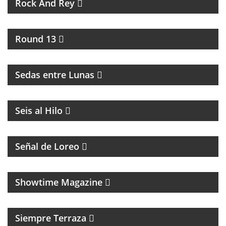
Rock And Rey
UNA HORA PARA HABLAR DE BOXEO
Round 13
INTERCAMBIO CULTURAL ENTRE BUENOS AIRES Y
LA RIOJA
Sedas entre Lunas
MAGAZINE DE ACTUALIDAD
Seis al Hilo
PROGRAMA CON DIFUSIÓN DE LA COMUNIDAD
LGTB+Q
Señal de Loreo
MAGAZINE CULTURAL
Showtime Magazine
MAGAZINE DE ENTRETENIMIENTO
Siempre Terraza