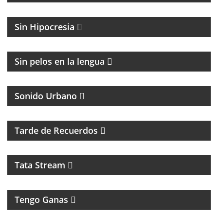
MAGAZINE DE ACTUALIDAD Y POLITICA
Sin Hipocresia
FÚTBOL Y ENTREVISTAS
Sin pelos en la lengua
Sonido Urbano
PROGRAMA MUSICAL DE LOS 70, 80, 90 Y 2000
Tarde de Recuerdos
Tata Stream
Tengo Ganas
MAGAZINE MUSICAL CON SECCIONES, RECUERDOS
Y CLÁSICOS