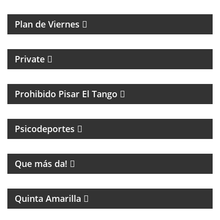
ACÚSTICOS.
Plan de Viernes
CICLO MENSUAL DE TECHNO
Private
TANGO Y CULTURA
Prohibido Pisar El Tango
PSICOLOGIA DEPORTIVA CON PABLO NIGRO
Psicodeportes
ENTRETENIMIENTO
Que más da!
PROGRAMA DE FÚTBOL
Quinta Amarilla