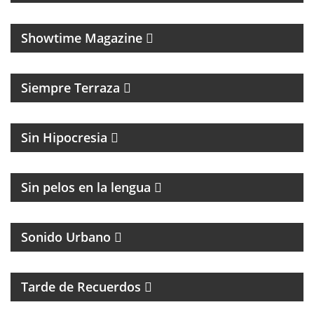
MAGAZINE CULTURAL
Showtime Magazine
MAGAZINE DE ENTRETENIMIENTO
Siempre Terraza
MAGAZINE DE ACTUALIDAD Y POLITICA
Sin Hipocresia
FÚTBOL Y ENTREVISTAS
Sin pelos en la lengua
Sonido Urbano
PROGRAMA MUSICAL DE LOS 70, 80, 90 Y 2000
Tarde de Recuerdos