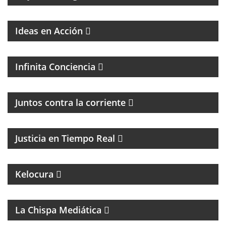
Ideas en Acción
PROGRAMA ESPIRITUAL
Infinita Conciencia
Juntos contra la corriente
EL PROGRAMA DEL DR. DANIEL JAIME IKOLNIKOV
Justicia en Tiempo Real
MAGAZINE DE ENTRETENIMIENTO
UN PROGRAMA CON EL OBJETIVO DE
Kelocura
TRANSFORMAR LA EDUCACIÓN DE NUESTRO
CONTINENTE DESDE LA MIRADA DEL FEMINISMO
COMUNITARIO.
La Chispa Mediática