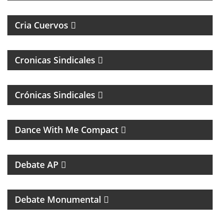
LORENZO DE ALMAGRO
Cria Cuervos
Cronicas Sindicales
Crónicas Sindicales
MUSICA DE LOS 80, 90 Y 2000
Dance With Me Compact
RESUMEN DEPORTIVO CON LAS NOTICIAS MÁS
SALIENTES
Debate AP
PROGRAMA DEDICADO AL CLUB ATLÉTICO RIVER
PLATE
Debate Monumental
MAGAZINE DEPORTIVO CON ENTREVISTAS E
INFORMACIÓN