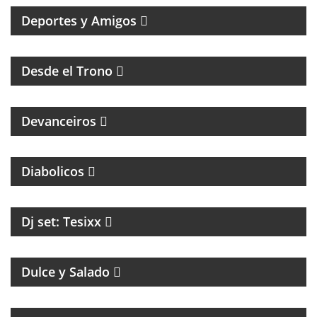
Deportes y Amigos
HUMOR Y ACIDEZ PARA TERMINAR EL LUNES
Desde el Trono
MAGAZINE DE ENTREVISTAS CULTURALES
Devanceiros
PROGRAMA PARTIDARIO DEL CLUB ATLÉTICO
INDEPENDIENTE
Diabolicos
Dj set: Tesixx
MAGAZINE DE GASTRONOMÍA CON ROBERTO GONI
Y JULIETA ROMERO
Dulce y Salado