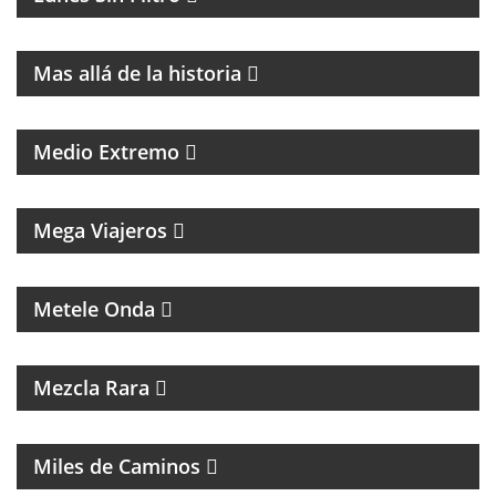
MAGAZINE DE HISTORIA Y TURISMO
Mas allá de la historia
PROGRAMA DE POLÍTICA NACIONAL E
INTERNACIONAL
Medio Extremo
MAGAZINE DE VIAJES, VIAJEROS, MOTOCICLISMO Y
ROCK
Mega Viajeros
MÚSICA, ENTREVISTAS Y HUMOR
Metele Onda
INTERES GENERAL
Mezcla Rara
MAGAZINE DE ACTUALIDAD Y ENTREVISTAS
Miles de Caminos