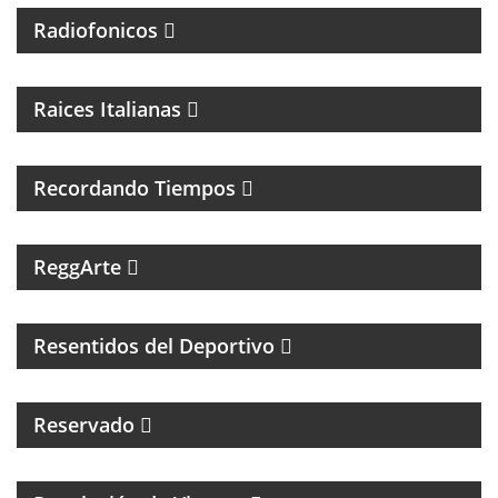
Radiofonicos
PROGRAMA DE MUSICA ITALIANA
Raices Italianas
FOLCLORE NACIONAL
Recordando Tiempos
PROGRAMA MUSICAL DEDICADO AL SKA, REGGEA Y
ROOTS.
ReggArte
MAGAZINE DE FÚTBOL Y ENTREVISTAS
Resentidos del Deportivo
Reservado
MAGAZINE CULTURAL CON ALEJANADRA HERRERA