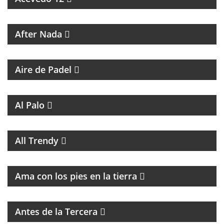
MAGAZINE CULTURAL
After Nada
PROGRAMA DEDICADO AL PADEL
Aire de Padel
MAGAZINE DE ENTRETENIMIENTO
Al Palo
MAGAZINE DE MUSICA, ENTREVISTAS Y
RECOMENDACIONES
All Trendy
PROGRAMA DE ESPIRITUALIDAD CON MARCIA
CASTILLO
Ama con los pies en la tierra
MAGAZINE DE ENTRETENIMIENTO CON
ENTREVISTAS Y HUMOR
Antes de la Tercera
GRAN PROPUESTA DEL GRAN REFERENTE DEL