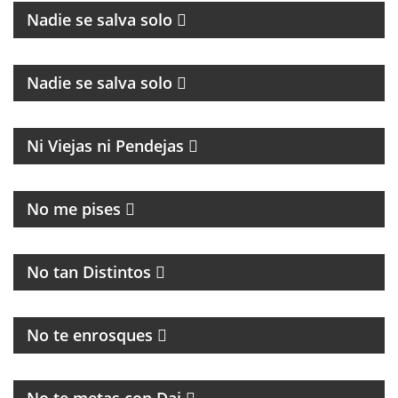
Nadie se salva solo
CULTURA Y POLÍTICA
Nadie se salva solo
MAGAZINE
Ni Viejas ni Pendejas
MAGAZINE DE ACTUALIDAD
No me pises
PROGRAMA MUSICAL DEDICADO AL BLUES, SOUL,
JAZZ Y RITMOS AFROAMERICÁNOS
No tan Distintos
HUMOR, NOTICIAS Y ENTREVISTAS
No te enrosques
MAGAZINE