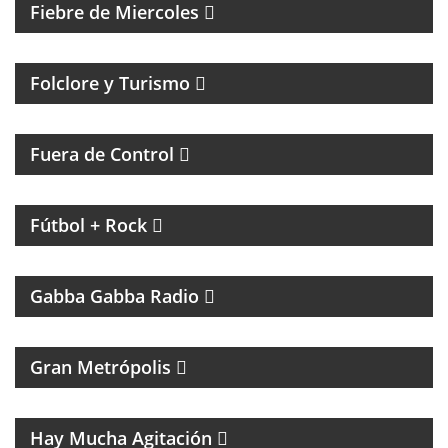
Fiebre de Miercoles
Folclore y Turismo
MAGAZINE DE ACTUALIDAD Y HUMOR
Fuera de Control
MAGAZINE DE INTERES GENERAL CON NACHO
GARA
Fútbol + Rock
UN PROGRAMA TRIBUTO A THE RAMONES
Gabba Gabba Radio
MAGAZINE DE ACTUALIDAD
Gran Metrópolis
PROGRAMA DEDICADO AL ASTRO DE LA MÚSICA:
SANDRO
Hay Mucha Agitación