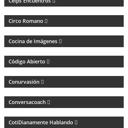
Ceips Encuentros
MAGAZINE DE CULTURA, ESPECIALIZADO EN
BANDAS DE ROCK Y REGGAE
Circo Romano
FOTOGRAFÌA, CINE Y ANÁLISIS DE LA IMÁGEN
Cocina de Imágenes
UN MAGAZINE SOBRE DERECHO Y CASOS
ESPECIALES
Código Abierto
MAGAZINE DE INTERES GENERAL
Conurvasión
Conversacoach
MAGAZINE DE PSCICOLOGIA Y TEMAS DE LA VIDA
DIARIA
CotiDianamente Hablando
PROGRAMA DEPORTIVO SOBRE EL CLUB SAN