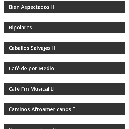
Bien Aspectados
MAGAZINE DE ENTRETENIMIENTO
Bipolares
PROGRAMA DE ROCK CON ANÉCDOTAS EN
PRIMERA PERSONA
Caballos Salvajes
MAGAZINE DE ENTREVISTAS Y DEBATE
Café de por Medio
UN VIAJE CON LAS MEJORES CANCIONES
Café Fm Musical
MÚSICAL
Caminos Afroamericanos
PROGRAMA DE ENTREVISTAS DEL CENTRO DE
ESTUDIOS E INVESTIGACIONES PSICOSOCIALES