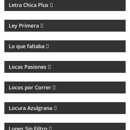
Letra Chica Plus
MAGAZINE CULTURAL
Ley Primera
PROGRAMA DE ROCK UNDER
Lo que faltaba
MAGAZINE DE INTERES GENERAL
Locas Pasiones
PROGRAMA DEDICADO A LOS RUNNERS
ARGENTINOS Y DEL MUNDO
Locos por Correr
Locura Azulgrana
MAGAZINE DE HUMOR CON FACUNDO MENDEZ
Lunes Sin Filtro