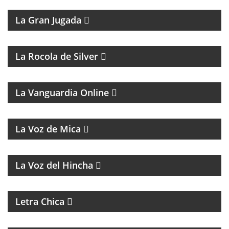
MAGAZINE DEPORTIVO
La Gran Jugada
La Rocola de Silver
MAGAZINE DE ANÁLISIS POLÍTICO Y CULTURAL
La Vanguardia Online
MAGAZINE MUSICAL
La Voz de Mica
FÚTBOL, DEBATE Y OPINIÓN
La Voz del Hincha
MAGAZINE DE ACTUALIDAD
Letra Chica
MAGAZINE DE ACTUALIDAD Y ENTREVISTAS