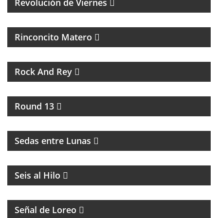
Revolución de Viernes
MAGAZINE DE ACTUALIDAD Y NOTICIAS
Rinconcito Matero
UN PROGRAMA DE ROCK
Rock And Rey
UNA HORA PARA HABLAR DE BOXEO
Round 13
INTERCAMBIO CULTURAL ENTRE BUENOS AIRES Y
LA RIOJA
Sedas entre Lunas
MAGAZINE DE ACTUALIDAD
Seis al Hilo
PROGRAMA CON DIFUSIÓN DE LA COMUNIDAD
LGTB+Q
Señal de Loreo