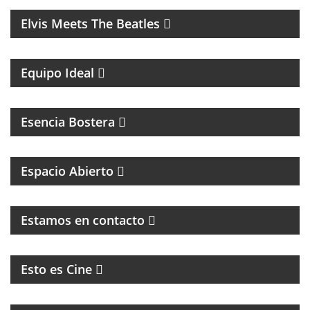
Elvis Meets The Beatles
UN MAGAZINE CON ENTREVISTAS, OPINIÓN Y LA
MEJOR ONDA
Equipo Ideal
MAGAZINE DEL CLUB ATLÉTICO BOCA JUNIORS
Esencia Bostera
MAGAZINE DE INTERES GENERAL
Espacio Abierto
MAGAZINE DE ENTRETENIMIENTO
Estamos en contacto
CINE, REFLEXION Y ENTREVISTAS
Esto es Cine
MAGAZINE DE ENTRETENIMIENTO