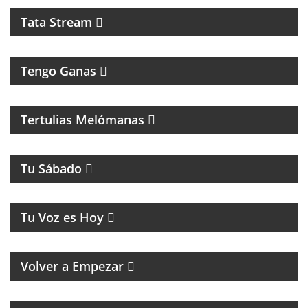
Tata Stream
Tengo Ganas
MAGAZINE MUSICAL CON SECCIONES, RECUERDOS
Y CLÁSICOS
Tertulias Melómanas
MAGAZINE DE ENTRETENIMIENTOS
Tu Sábado
MUSICA Y HUMOR
Tu Voz es Hoy
MAGAZINE RETRO DE RECUERDOS, MÚSICA Y
HUMOR
Volver a Empezar
MAGAZINE DE NOTICIAS Y ENTREVISTAS