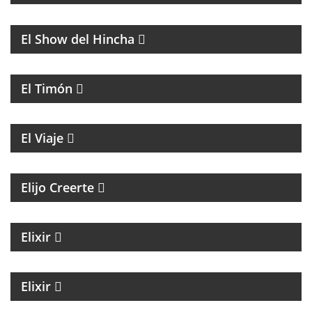
FÚTBOL
El Show del Hincha
PROGRAMA CULTURAL QUE MEZCLA HISTORIA,
LITERATURA, MÚSICA Y HUMOR
El Timón
ENTREVISTAS A PERSONALIDADES DE LA CULTURA
El Viaje
MAGAZINE ESPIRITUAL
Elijo Creerte
MAGAZINE DE ACTUALIDAD Y NOTICIAS
Elixir
MAGAZINE DE NOTICIAS CON EZEQUIEL
ANDREATTA
Elixir
MÚSICA