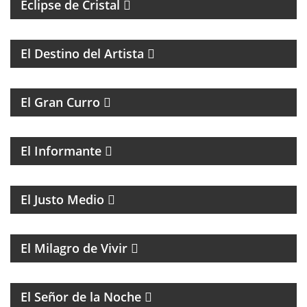
Eclipse de Cristal
COACHING Y MENTORIAS PARA ARTISTAS
El Destino del Artista
MAGAZINE DE HUMOR
El Gran Curro
MAGAZINE DE ACTUALIDAD Y ESPECTÁCULOS, CON
LAS NOTICIAS MÁS IMPORTANTES Y SUS
PROTAGONISTAS.
El Informante
MAGAZINE DE ACTUALIDAD CON ENTREVISTAS Y
DEBATE
El Justo Medio
MAGAZINE DE ENTRETENIMIENTO
El Milagro de Vivir
BATMAN Y EL GUASÓN CON ENTREVISTAS Y
HUMOR
El Señor de la Noche