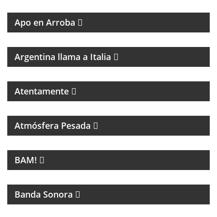
PERIODISMO
Apo en Arroba
MAGAZINE DE CULTURA ITALIANA
Argentina llama a Italia
Atentamente
PROGRAMA DEDICADO A LA MÚSICA DE SANDRO Y
A LOS INICIOS DEL ROCK EN ARGENTINA
Atmósfera Pesada
LA NUEVA MÚSICA DE BUENOS AIRES SE LLAMA
BAM!
BAM!
CINE
Banda Sonora