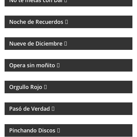
No te metas con Dai
PROGRAMA DE MÚSICA DE LOS 70, 80, 90 Y 2000
Noche de Recuerdos
PROGRAMA PARTIDARIO DEL CLUB ATLÉTICO RIVER
PLATE
Nueve de Diciembre
Opera sin moñito
TODA LA ACTUALIDAD DEL CLUB ATLÉTICO
INDEPENDIENTE
Orgullo Rojo
HUMOR, REFLEXIÓN Y PERSONAJES ÚNICOS
Pasó de Verdad
MÚSICA Y ENTREVISTAS
Pinchando Discos
MAGAZINE DE NOTICIAS Y MÚSICA. ENTREVISTAS Y