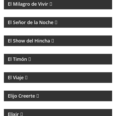
El Milagro de Vivir
BATMAN Y EL GUASÓN CON ENTREVISTAS Y
HUMOR
El Señor de la Noche
FÚTBOL
El Show del Hincha
PROGRAMA CULTURAL QUE MEZCLA HISTORIA,
LITERATURA, MÚSICA Y HUMOR
El Timón
ENTREVISTAS A PERSONALIDADES DE LA CULTURA
El Viaje
MAGAZINE ESPIRITUAL
Elijo Creerte
MAGAZINE DE ACTUALIDAD Y NOTICIAS
Elixir