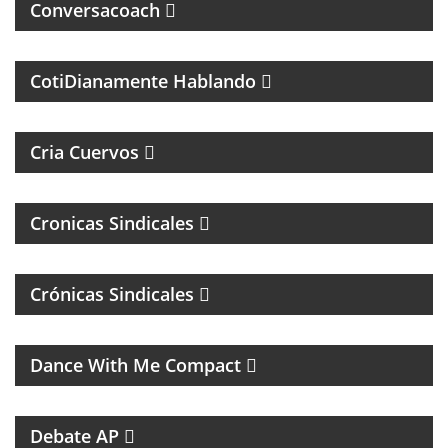
Conversacoach
MAGAZINE DE PSCICOLOGIA Y TEMAS DE LA VIDA
DIARIA
CotiDianamente Hablando
PROGRAMA DEPORTIVO SOBRE EL CLUB SAN
LORENZO DE ALMAGRO
Cria Cuervos
Cronicas Sindicales
Crónicas Sindicales
MUSICA DE LOS 80, 90 Y 2000
Dance With Me Compact
RESUMEN DEPORTIVO CON LAS NOTICIAS MÁS
SALIENTES
Debate AP