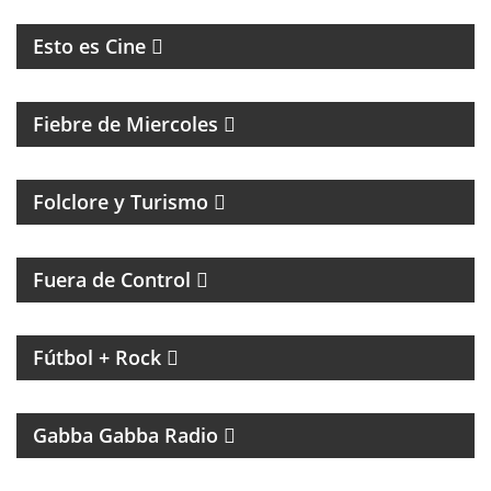
CINE, REFLEXION Y ENTREVISTAS
Esto es Cine
MAGAZINE DE ENTRETENIMIENTO
Fiebre de Miercoles
Folclore y Turismo
MAGAZINE DE ACTUALIDAD Y HUMOR
Fuera de Control
MAGAZINE DE INTERES GENERAL CON NACHO
GARA
Fútbol + Rock
UN PROGRAMA TRIBUTO A THE RAMONES
Gabba Gabba Radio
MAGAZINE DE ACTUALIDAD