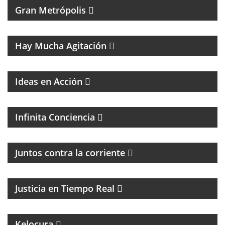
Gran Metrópolis
PROGRAMA DEDICADO AL ASTRO DE LA MÚSICA:
SANDRO
Hay Mucha Agitación
Ideas en Acción
PROGRAMA ESPIRITUAL
Infinita Conciencia
Juntos contra la corriente
EL PROGRAMA DEL DR. DANIEL JAIME IKOLNIKOV
Justicia en Tiempo Real
MAGAZINE DE ENTRETENIMIENTO
UN PROGRAMA CON EL OBJETIVO DE
Kelocura
TRANSFORMAR LA EDUCACIÓN DE NUESTRO