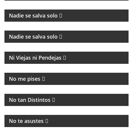
Nadie se salva solo
CULTURA Y POLÍTICA
Nadie se salva solo
MAGAZINE
Ni Viejas ni Pendejas
MAGAZINE DE ACTUALIDAD
No me pises
PROGRAMA MUSICAL DEDICADO AL BLUES, SOUL,
JAZZ Y RITMOS AFROAMERICÁNOS
No tan Distintos
PROGRAMA POLITICO DE ACTUALIDAD
No te asustes
HUMOR, NOTICIAS Y ENTREVISTAS