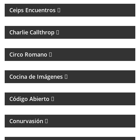
Ceips Encuentros
ROCK Y ENTREVISTAS
Charlie Callthrop
MAGAZINE DE CULTURA, ESPECIALIZADO EN
BANDAS DE ROCK Y REGGAE
Circo Romano
FOTOGRAFÌA, CINE Y ANÁLISIS DE LA IMÁGEN
Cocina de Imágenes
UN MAGAZINE SOBRE DERECHO Y CASOS
ESPECIALES
Código Abierto
MAGAZINE DE INTERES GENERAL
Conurvasión