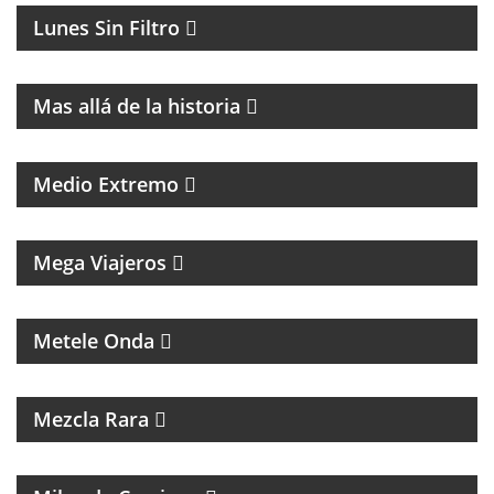
Lunes Sin Filtro
MAGAZINE DE HISTORIA Y TURISMO
Mas allá de la historia
PROGRAMA DE POLÍTICA NACIONAL E
INTERNACIONAL
Medio Extremo
MAGAZINE DE VIAJES, VIAJEROS, MOTOCICLISMO Y
ROCK
Mega Viajeros
MÚSICA, ENTREVISTAS Y HUMOR
Metele Onda
INTERES GENERAL
Mezcla Rara
MAGAZINE DE ACTUALIDAD Y ENTREVISTAS