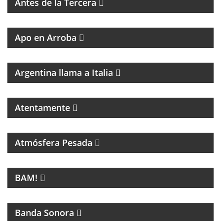
Antes de la Tercera
GRAN PROPUESTA DEL GRAN REFERENTE DEL
PERIODISMO
Apo en Arroba
MAGAZINE DE CULTURA ITALIANA
Argentina llama a Italia
Atentamente
PROGRAMA DEDICADO A LA MÚSICA DE SANDRO Y
A LOS INICIOS DEL ROCK EN ARGENTINA
Atmósfera Pesada
LA NUEVA MÚSICA DE BUENOS AIRES SE LLAMA
BAM!
BAM!
CINE
Banda Sonora