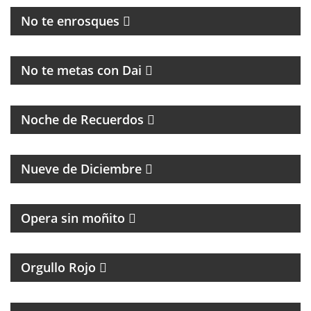
No te enrosques
MAGAZINE
No te metas con Dai
PROGRAMA DE MÚSICA DE LOS 70, 80, 90 Y 2000
Noche de Recuerdos
PROGRAMA PARTIDARIO DEL CLUB ATLÉTICO RIVER
PLATE
Nueve de Diciembre
Opera sin moñito
TODA LA ACTUALIDAD DEL CLUB ATLÉTICO
INDEPENDIENTE
Orgullo Rojo
HUMOR, REFLEXIÓN Y PERSONAJES ÚNICOS