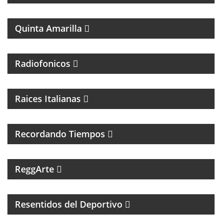
PROGRAMA DE FÚTBOL
Quinta Amarilla
Radiofonicos
PROGRAMA DE MUSICA ITALIANA
Raices Italianas
FOLCLORE NACIONAL
Recordando Tiempos
PROGRAMA MUSICAL DEDICADO AL SKA, REGGEA Y
ROOTS.
ReggArte
MAGAZINE DE FÚTBOL Y ENTREVISTAS
Resentidos del Deportivo