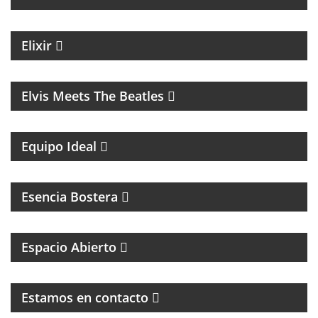
MAGAZINE DE NOTICIAS CON EZEQUIEL
ANDREATTA
Elixir
MÚSICA
Elvis Meets The Beatles
UN MAGAZINE CON ENTREVISTAS, OPINIÓN Y LA
MEJOR ONDA
Equipo Ideal
MAGAZINE DEL CLUB ATLÉTICO BOCA JUNIORS
Esencia Bostera
MAGAZINE DE INTERES GENERAL
Espacio Abierto
MAGAZINE DE ENTRETENIMIENTO
Estamos en contacto