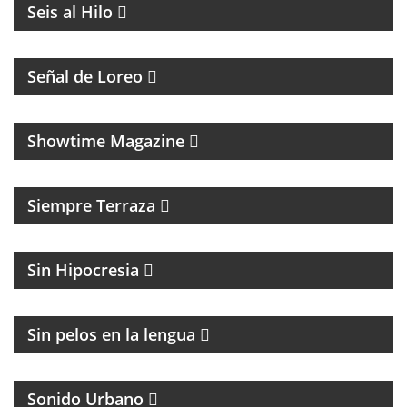
Seis al Hilo
PROGRAMA CON DIFUSIÓN DE LA COMUNIDAD
LGTB+Q
Señal de Loreo
MAGAZINE CULTURAL
Showtime Magazine
MAGAZINE DE ENTRETENIMIENTO
Siempre Terraza
MAGAZINE DE ACTUALIDAD Y POLITICA
Sin Hipocresia
FÚTBOL Y ENTREVISTAS
Sin pelos en la lengua
Sonido Urbano