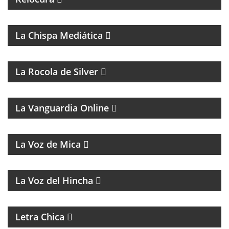
CONTINENTE DESDE LA MIRADA DEL FEMINISMO
COMUNITARIO.
La Chispa Mediática
La Rocola de Silver
MAGAZINE DE ANÁLISIS POLÍTICO Y CULTURAL
La Vanguardia Online
MAGAZINE MUSICAL
La Voz de Mica
FÚTBOL, DEBATE Y OPINIÓN
La Voz del Hincha
MAGAZINE DE ACTUALIDAD
Letra Chica