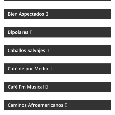
Bien Aspectados
MAGAZINE DE ENTRETENIMIENTO
Bipolares
PROGRAMA DE ROCK CON ANÉCDOTAS EN
PRIMERA PERSONA
Caballos Salvajes
MAGAZINE DE ENTREVISTAS Y DEBATE
Café de por Medio
UN VIAJE CON LAS MEJORES CANCIONES
Café Fm Musical
MÚSICAL
Caminos Afroamericanos
PROGRAMA DE ENTREVISTAS DEL CENTRO DE
ESTUDIOS E INVESTIGACIONES PSICOSOCIALES