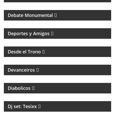
PROGRAMA DEDICADO AL CLUB ATLÉTICO RIVER
PLATE
Debate Monumental
MAGAZINE DEPORTIVO CON ENTREVISTAS E
INFORMACIÓN
Deportes y Amigos
HUMOR Y ACIDEZ PARA TERMINAR EL LUNES
Desde el Trono
MAGAZINE DE ENTREVISTAS CULTURALES
Devanceiros
PROGRAMA PARTIDARIO DEL CLUB ATLÉTICO
INDEPENDIENTE
Diabolicos
Dj set: Tesixx
MAGAZINE DE GASTRONOMÍA CON ROBERTO GONI
Y JULIETA ROMERO