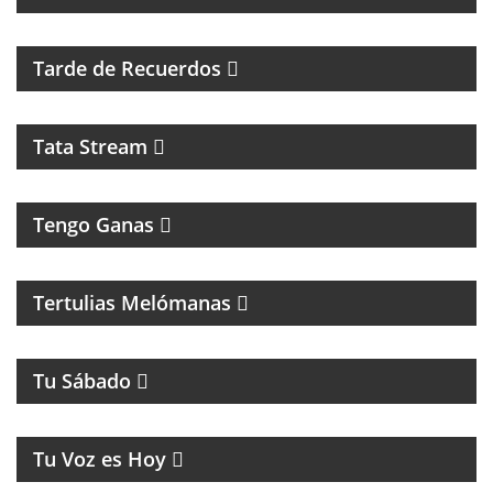
PROGRAMA MUSICAL DE LOS 70, 80, 90 Y 2000
Tarde de Recuerdos
Tata Stream
Tengo Ganas
MAGAZINE MUSICAL CON SECCIONES, RECUERDOS
Y CLÁSICOS
Tertulias Melómanas
MAGAZINE DE ENTRETENIMIENTOS
Tu Sábado
MUSICA Y HUMOR
Tu Voz es Hoy
MAGAZINE RETRO DE RECUERDOS, MÚSICA Y