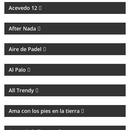
Acevedo 12
MAGAZINE CULTURAL
After Nada
PROGRAMA DEDICADO AL PADEL
Aire de Padel
MAGAZINE DE ENTRETENIMIENTO
Al Palo
MAGAZINE DE MUSICA, ENTREVISTAS Y
RECOMENDACIONES
All Trendy
PROGRAMA DE ESPIRITUALIDAD CON MARCIA
CASTILLO
Ama con los pies en la tierra
MAGAZINE DE ENTRETENIMIENTO CON
ENTREVISTAS Y HUMOR