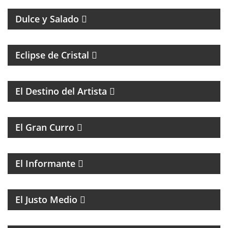
Dulce y Salado
Eclipse de Cristal
COACHING Y MENTORIAS PARA ARTISTAS
El Destino del Artista
MAGAZINE DE HUMOR
El Gran Curro
MAGAZINE DE ACTUALIDAD Y ESPECTÁCULOS, CON
LAS NOTICIAS MÁS IMPORTANTES Y SUS
PROTAGONISTAS.
El Informante
MAGAZINE DE ACTUALIDAD CON ENTREVISTAS Y
DEBATE
El Justo Medio
MAGAZINE DE ENTRETENIMIENTO