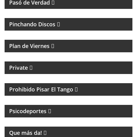
Pasó de Verdad
MÚSICA Y ENTREVISTAS
Pinchando Discos
MAGAZINE DE NOTICIAS Y MÚSICA. ENTREVISTAS Y
ACÚSTICOS.
Plan de Viernes
CICLO MENSUAL DE TECHNO
Private
TANGO Y CULTURA
Prohibido Pisar El Tango
PSICOLOGIA DEPORTIVA CON PABLO NIGRO
Psicodeportes
ENTRETENIMIENTO
Que más da!