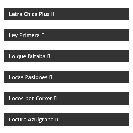
MAGAZINE DE ACTUALIDAD Y ENTREVISTAS
Letra Chica Plus
MAGAZINE CULTURAL
Ley Primera
PROGRAMA DE ROCK UNDER
Lo que faltaba
MAGAZINE DE INTERES GENERAL
Locas Pasiones
PROGRAMA DEDICADO A LOS RUNNERS
ARGENTINOS Y DEL MUNDO
Locos por Correr
Locura Azulgrana
MAGAZINE DE HUMOR CON FACUNDO MENDEZ