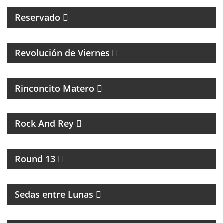
Reservado
MAGAZINE CULTURAL CON ALEJANADRA HERRERA
Revolución de Viernes
MAGAZINE DE ACTUALIDAD Y NOTICIAS
Rinconcito Matero
UN PROGRAMA DE ROCK
Rock And Rey
UNA HORA PARA HABLAR DE BOXEO
Round 13
INTERCAMBIO CULTURAL ENTRE BUENOS AIRES Y
LA RIOJA
Sedas entre Lunas
MAGAZINE DE ACTUALIDAD