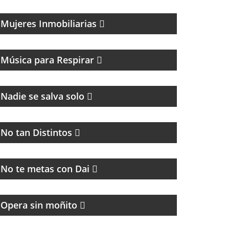
Mujeres Inmobiliarias
MAGAZINE DE CANCIONES Y ENTREVISTAS
Música para Respirar
CULTURA Y POLÍTICA
Nadie se salva solo
PROGRAMA MUSICAL DEDICADO AL BLUES,
SOUL, JAZZ Y RITMOS AFROAMERICÁNOS
No tan Distintos
MAGAZINE
No te metas con Dai
Opera sin moñito
MÚSICA Y ENTREVISTAS