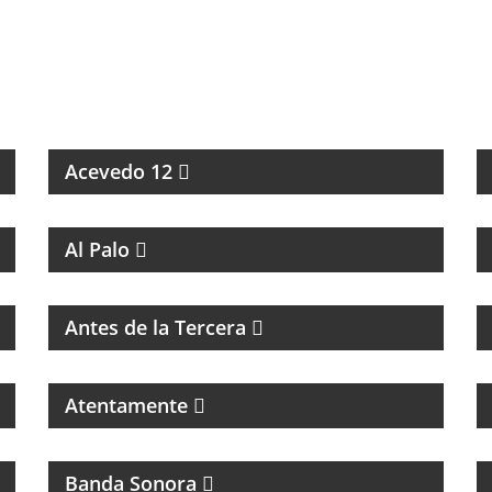
ESPECIALES SOBRE ARTISTAS DE LA MÚSICA
Acevedo 12
MAGAZINE DE ENTRETENIMIENTO
Al Palo
MAGAZINE DE ENTRETENIMIENTO CON
ENTREVISTAS Y HUMOR
Antes de la Tercera
Atentamente
CINE
Banda Sonora