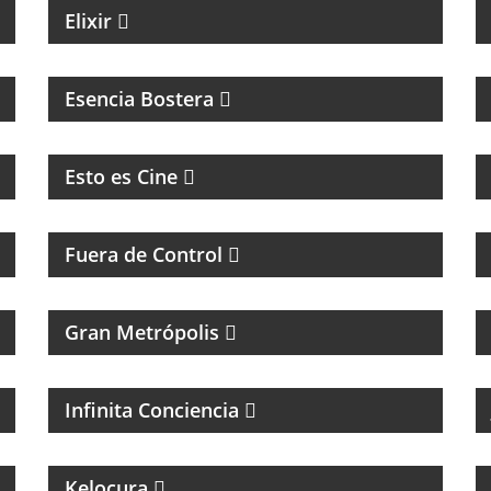
Elixir
MAGAZINE DEL CLUB ATLÉTICO BOCA
JUNIORS
Esencia Bostera
CINE, REFLEXION Y ENTREVISTAS
Esto es Cine
MAGAZINE DE ACTUALIDAD Y HUMOR
Fuera de Control
MAGAZINE DE ACTUALIDAD
Gran Metrópolis
PROGRAMA ESPIRITUAL
Infinita Conciencia
MAGAZINE DE ENTRETENIMIENTO
Kelocura