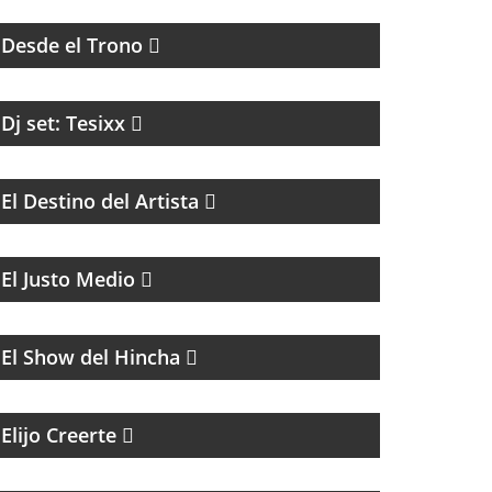
LUNES
Desde el Trono
Dj set: Tesixx
COACHING Y MENTORIAS PARA ARTISTAS
El Destino del Artista
MAGAZINE DE ACTUALIDAD CON
ENTREVISTAS Y DEBATE
El Justo Medio
FÚTBOL
El Show del Hincha
MAGAZINE ESPIRITUAL
Elijo Creerte
MÚSICA