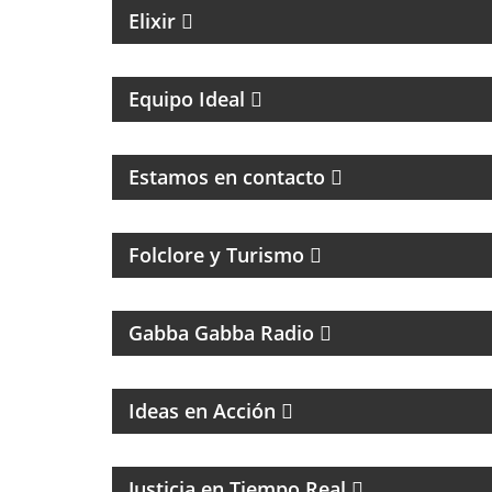
Elixir
UN MAGAZINE CON ENTREVISTAS, OPINIÓN
Y LA MEJOR ONDA
Equipo Ideal
MAGAZINE DE ENTRETENIMIENTO
Estamos en contacto
Folclore y Turismo
UN PROGRAMA TRIBUTO A THE RAMONES
Gabba Gabba Radio
Ideas en Acción
EL PROGRAMA DEL DR. DANIEL JAIME
IKOLNIKOV
Justicia en Tiempo Real