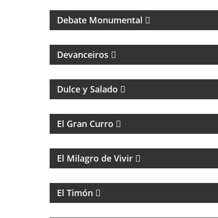
RIVER PLATE
Debate Monumental
MAGAZINE DE ENTREVISTAS CULTURALES
Devanceiros
MAGAZINE DE GASTRONOMÍA CON
ROBERTO GONI Y JULIETA ROMERO
Dulce y Salado
MAGAZINE DE HUMOR
El Gran Curro
MAGAZINE DE ENTRETENIMIENTO
El Milagro de Vivir
PROGRAMA CULTURAL QUE MEZCLA
HISTORIA, LITERATURA, MÚSICA Y HUMOR
El Timón
MAGAZINE DE ACTUALIDAD Y NOTICIAS