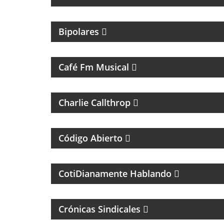
MAGAZINE DE ENTRETENIMIENTO
Bipolares
UN VIAJE CON LAS MEJORES CANCIONES
Café Fm Musical
ROCK Y ENTREVISTAS
Charlie Callthrop
UN MAGAZINE SOBRE DERECHO Y CASOS
ESPECIALES
Código Abierto
MAGAZINE DE PSCICOLOGIA Y TEMAS DE LA
VIDA DIARIA
CotiDianamente Hablando
Crónicas Sindicales
PROGRAMA DEDICADO AL CLUB ATLÉTICO