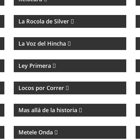
La Rocola de Silver
FÚTBOL, DEBATE Y OPINIÓN
La Voz del Hincha
MAGAZINE CULTURAL
Ley Primera
PROGRAMA DEDICADO A LOS RUNNERS
ARGENTINOS Y DEL MUNDO
Locos por Correr
MAGAZINE DE HISTORIA Y TURISMO
Mas allá de la historia
MÚSICA, ENTREVISTAS Y HUMOR
Metele Onda
MAGAZINE DE NOTICIAS, ENTREVISTAS Y