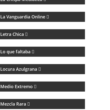
MAGAZINE DE ANÁLISIS POLÍTICO Y
CULTURAL
La Vanguardia Online
MAGAZINE DE ACTUALIDAD
Letra Chica
PROGRAMA DE ROCK UNDER
Lo que faltaba
Locura Azulgrana
PROGRAMA DE POLÍTICA NACIONAL E
INTERNACIONAL
Medio Extremo
INTERES GENERAL
Mezcla Rara