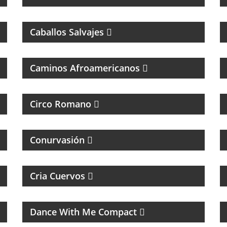
PROGRAMA DE ROCK CON ANÉCDOTAS EN
PRIMERA PERSONA
Caballos Salvajes
MÚSICAL
Caminos Afroamericanos
MAGAZINE DE CULTURA, ESPECIALIZADO
EN BANDAS DE ROCK Y REGGAE
Circo Romano
MAGAZINE DE INTERES GENERAL
Conurvasión
PROGRAMA DEPORTIVO SOBRE EL CLUB
SAN LORENZO DE ALMAGRO
Cria Cuervos
MUSICA DE LOS 80, 90 Y 2000
Dance With Me Compact
MAGAZINE DEPORTIVO CON ENTREVISTAS