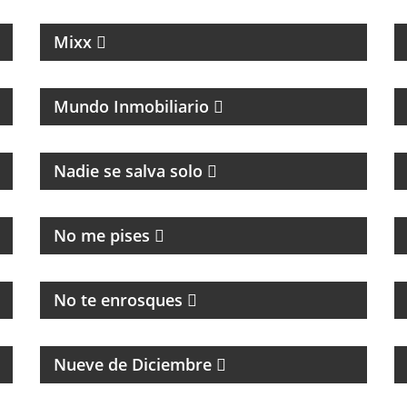
NOTICIAS
Mixx
TODO LO QUE PASA EN EL RUBRO
INMOBILIARIO
Mundo Inmobiliario
Nadie se salva solo
MAGAZINE DE ACTUALIDAD
No me pises
HUMOR, NOTICIAS Y ENTREVISTAS
No te enrosques
PROGRAMA PARTIDARIO DEL CLUB
ATLÉTICO RIVER PLATE
Nueve de Diciembre
HUMOR, REFLEXIÓN Y PERSONAJES ÚNICOS