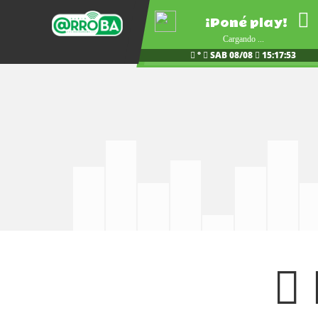
¡Poné play!
Cargando ...
°
SAB 08/08
15:17:54