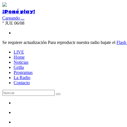
¡Poné play!
Cargando ...
°
JUE 06/08
Se requiere actualización
Para reproducir nuestra radio bajate el
Flash
LIVE
Home
Noticias
Grilla
Programas
La Radio
Contacto