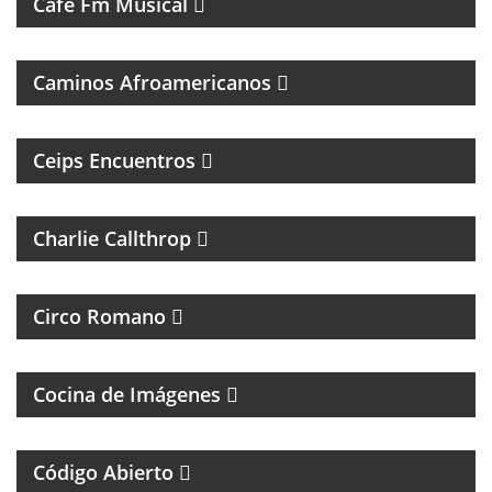
Café Fm Musical
MÚSICAL
Caminos Afroamericanos
PROGRAMA DE ENTREVISTAS DEL CENTRO DE
ESTUDIOS E INVESTIGACIONES PSICOSOCIALES
Ceips Encuentros
ROCK Y ENTREVISTAS
Charlie Callthrop
MAGAZINE DE CULTURA, ESPECIALIZADO EN
BANDAS DE ROCK Y REGGAE
Circo Romano
FOTOGRAFÌA, CINE Y ANÁLISIS DE LA IMÁGEN
Cocina de Imágenes
UN MAGAZINE SOBRE DERECHO Y CASOS
ESPECIALES
Código Abierto