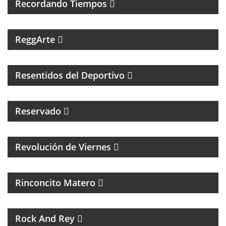
Recordando Tiempos
PROGRAMA MUSICAL DEDICADO AL SKA, REGGEA Y
ROOTS.
ReggArte
MAGAZINE DE FÚTBOL Y ENTREVISTAS
Resentidos del Deportivo
Reservado
MAGAZINE CULTURAL CON ALEJANADRA HERRERA
Revolución de Viernes
MAGAZINE DE ACTUALIDAD Y NOTICIAS
Rinconcito Matero
UN PROGRAMA DE ROCK
Rock And Rey