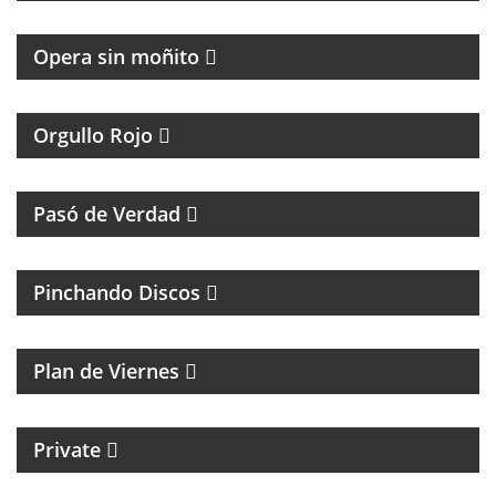
Opera sin moñito
TODA LA ACTUALIDAD DEL CLUB ATLÉTICO
INDEPENDIENTE
Orgullo Rojo
HUMOR, REFLEXIÓN Y PERSONAJES ÚNICOS
Pasó de Verdad
MÚSICA Y ENTREVISTAS
Pinchando Discos
MAGAZINE DE NOTICIAS Y MÚSICA. ENTREVISTAS Y
ACÚSTICOS.
Plan de Viernes
CICLO MENSUAL DE TECHNO
Private
TANGO Y CULTURA