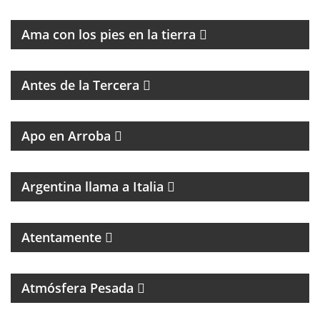
CASTILLO
Ama con los pies en la tierra
MAGAZINE DE ENTRETENIMIENTO CON
ENTREVISTAS Y HUMOR
Antes de la Tercera
GRAN PROPUESTA DEL GRAN REFERENTE DEL
PERIODISMO
Apo en Arroba
MAGAZINE DE CULTURA ITALIANA
Argentina llama a Italia
Atentamente
PROGRAMA DEDICADO A LA MÚSICA DE SANDRO Y
A LOS INICIOS DEL ROCK EN ARGENTINA
Atmósfera Pesada
LA NUEVA MÚSICA DE BUENOS AIRES SE LLAMA
BAM!