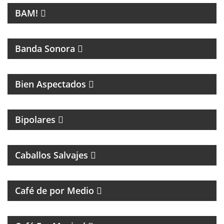
BAM!
CINE
Banda Sonora
Bien Aspectados
MAGAZINE DE ENTRETENIMIENTO
Bipolares
PROGRAMA DE ROCK CON ANÉCDOTAS EN
PRIMERA PERSONA
Caballos Salvajes
MAGAZINE DE ENTREVISTAS Y DEBATE
Café de por Medio
UN VIAJE CON LAS MEJORES CANCIONES