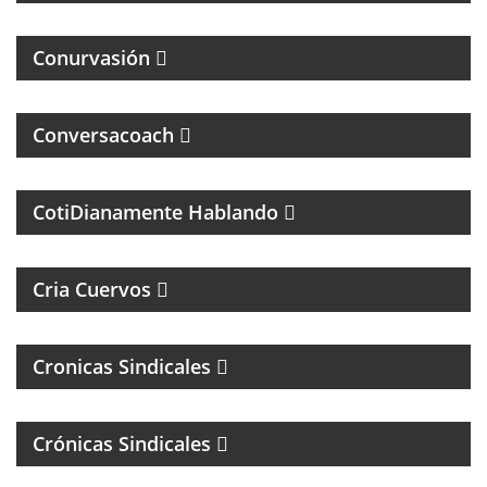
MAGAZINE DE INTERES GENERAL
Conurvasión
Conversacoach
MAGAZINE DE PSCICOLOGIA Y TEMAS DE LA VIDA
DIARIA
CotiDianamente Hablando
PROGRAMA DEPORTIVO SOBRE EL CLUB SAN
LORENZO DE ALMAGRO
Cria Cuervos
Cronicas Sindicales
Crónicas Sindicales
MUSICA DE LOS 80, 90 Y 2000