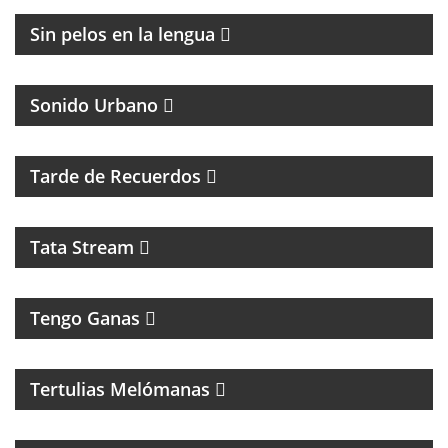
Sin pelos en la lengua
Sonido Urbano
PROGRAMA MUSICAL DE LOS 70, 80, 90 Y 2000
Tarde de Recuerdos
Tata Stream
Tengo Ganas
MAGAZINE MUSICAL CON SECCIONES, RECUERDOS
Y CLÁSICOS
Tertulias Melómanas
MAGAZINE DE ENTRETENIMIENTOS