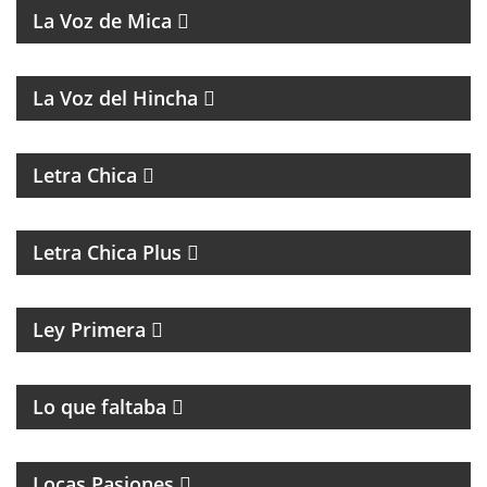
La Voz de Mica
FÚTBOL, DEBATE Y OPINIÓN
La Voz del Hincha
MAGAZINE DE ACTUALIDAD
Letra Chica
MAGAZINE DE ACTUALIDAD Y ENTREVISTAS
Letra Chica Plus
MAGAZINE CULTURAL
Ley Primera
PROGRAMA DE ROCK UNDER
Lo que faltaba
MAGAZINE DE INTERES GENERAL
Locas Pasiones