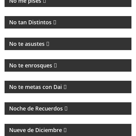
No me pises
PROGRAMA MUSICAL DEDICADO AL BLUES, SOUL,
JAZZ Y RITMOS AFROAMERICÁNOS
No tan Distintos
PROGRAMA POLITICO DE ACTUALIDAD
No te asustes
HUMOR, NOTICIAS Y ENTREVISTAS
No te enrosques
MAGAZINE
No te metas con Dai
PROGRAMA DE MÚSICA DE LOS 70, 80, 90 Y 2000
Noche de Recuerdos
PROGRAMA PARTIDARIO DEL CLUB ATLÉTICO RIVER
PLATE
Nueve de Diciembre