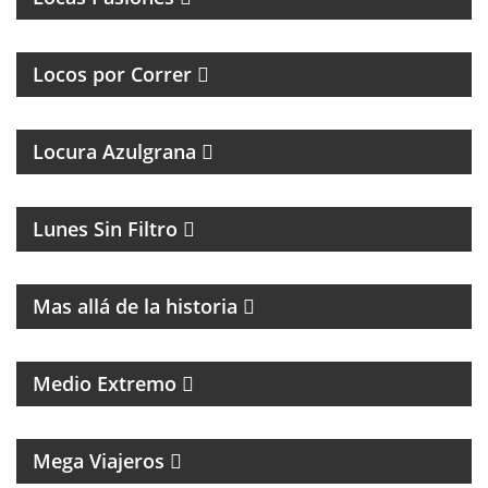
PROGRAMA DEDICADO A LOS RUNNERS
ARGENTINOS Y DEL MUNDO
Locos por Correr
Locura Azulgrana
MAGAZINE DE HUMOR CON FACUNDO MENDEZ
Lunes Sin Filtro
MAGAZINE DE HISTORIA Y TURISMO
Mas allá de la historia
PROGRAMA DE POLÍTICA NACIONAL E
INTERNACIONAL
Medio Extremo
MAGAZINE DE VIAJES, VIAJEROS, MOTOCICLISMO Y
ROCK
Mega Viajeros