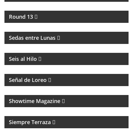
UNA HORA PARA HABLAR DE BOXEO
Round 13
INTERCAMBIO CULTURAL ENTRE BUENOS AIRES Y
LA RIOJA
Sedas entre Lunas
MAGAZINE DE ACTUALIDAD
Seis al Hilo
PROGRAMA CON DIFUSIÓN DE LA COMUNIDAD
LGTB+Q
Señal de Loreo
MAGAZINE CULTURAL
Showtime Magazine
MAGAZINE DE ENTRETENIMIENTO
Siempre Terraza
FÚTBOL Y ENTREVISTAS