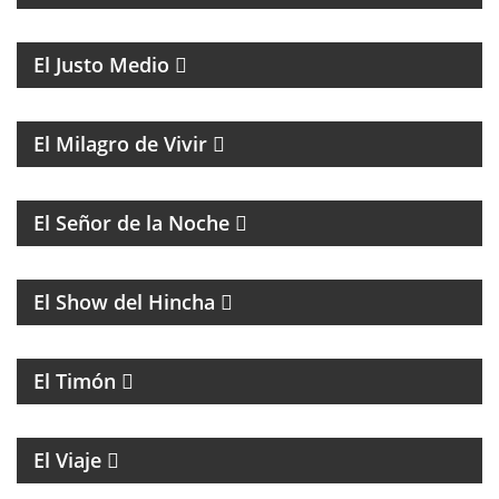
MAGAZINE DE ACTUALIDAD CON ENTREVISTAS Y
DEBATE
El Justo Medio
MAGAZINE DE ENTRETENIMIENTO
El Milagro de Vivir
BATMAN Y EL GUASÓN CON ENTREVISTAS Y
HUMOR
El Señor de la Noche
FÚTBOL
El Show del Hincha
PROGRAMA CULTURAL QUE MEZCLA HISTORIA,
LITERATURA, MÚSICA Y HUMOR
El Timón
ENTREVISTAS A PERSONALIDADES DE LA CULTURA
El Viaje
MAGAZINE ESPIRITUAL