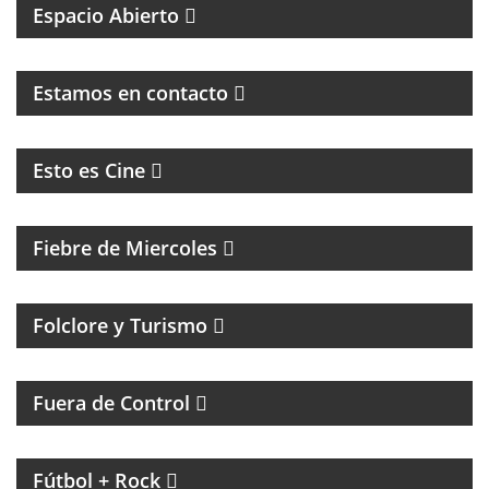
Espacio Abierto
MAGAZINE DE ENTRETENIMIENTO
Estamos en contacto
CINE, REFLEXION Y ENTREVISTAS
Esto es Cine
MAGAZINE DE ENTRETENIMIENTO
Fiebre de Miercoles
Folclore y Turismo
MAGAZINE DE ACTUALIDAD Y HUMOR
Fuera de Control
MAGAZINE DE INTERES GENERAL CON NACHO
GARA
Fútbol + Rock