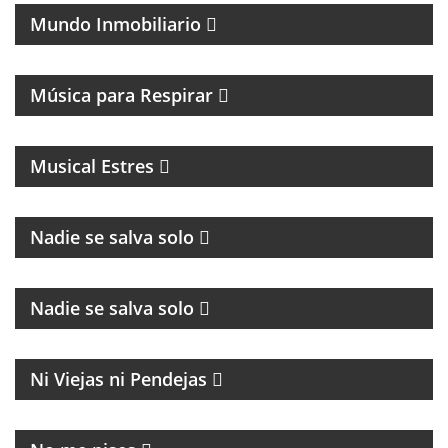
Mundo Inmobiliario
MAGAZINE DE CANCIONES Y ENTREVISTAS
Música para Respirar
MAGAZINE MUSICAL DE RADIO EN STREAMING Y
PODCASTING CON ENTREVISTAS Y ACTUACIONES
EN DIRECTO
Musical Estres
Nadie se salva solo
CULTURA Y POLÍTICA
Nadie se salva solo
MAGAZINE
Ni Viejas ni Pendejas
MAGAZINE DE ACTUALIDAD