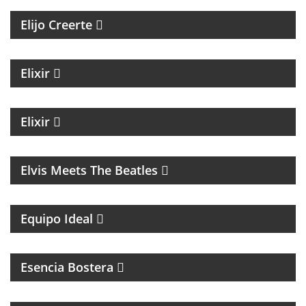
Elijo Creerte
MAGAZINE DE ACTUALIDAD Y NOTICIAS
Elixir
MAGAZINE DE NOTICIAS CON EZEQUIEL
ANDREATTA
Elixir
MÚSICA
Elvis Meets The Beatles
UN MAGAZINE CON ENTREVISTAS, OPINIÓN Y LA
MEJOR ONDA
Equipo Ideal
MAGAZINE DEL CLUB ATLÉTICO BOCA JUNIORS
Esencia Bostera
MAGAZINE DE INTERES GENERAL