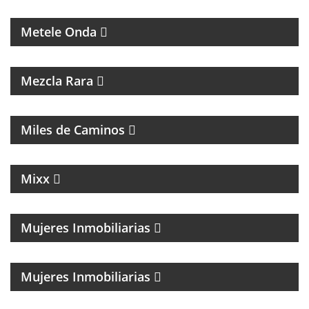
MÚSICA, ENTREVISTAS Y HUMOR
Metele Onda
INTERES GENERAL
Mezcla Rara
MAGAZINE DE ACTUALIDAD Y ENTREVISTAS
Miles de Caminos
MAGAZINE DE NOTICIAS, ENTREVISTAS Y NOTICIAS
Mixx
Mujeres Inmobiliarias
MAGAZINE SOBRE EL MUNDO INMOBILIARIO
Mujeres Inmobiliarias
TODO LO QUE PASA EN EL RUBRO INMOBILIARIO