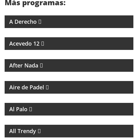
Más programas:
4 ABOGADOS 4 CRITERIOS
A Derecho
ESPECIALES SOBRE ARTISTAS DE LA MÚSICA
Acevedo 12
MAGAZINE CULTURAL
After Nada
PROGRAMA DEDICADO AL PADEL
Aire de Padel
MAGAZINE DE ENTRETENIMIENTO
Al Palo
MAGAZINE DE MUSICA, ENTREVISTAS Y
RECOMENDACIONES
All Trendy
PROGRAMA DE ESPIRITUALIDAD CON MARCIA