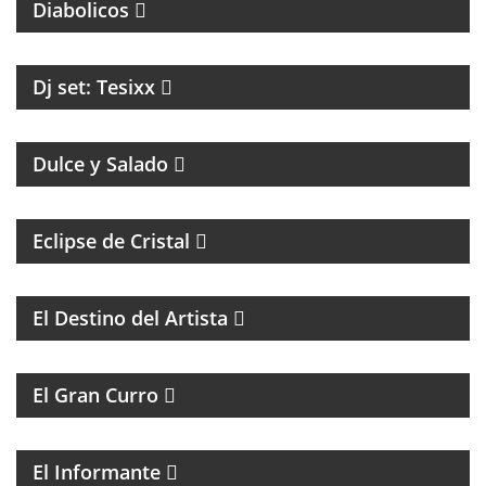
Diabolicos
Dj set: Tesixx
MAGAZINE DE GASTRONOMÍA CON ROBERTO GONI
Y JULIETA ROMERO
Dulce y Salado
Eclipse de Cristal
COACHING Y MENTORIAS PARA ARTISTAS
El Destino del Artista
MAGAZINE DE HUMOR
El Gran Curro
MAGAZINE DE ACTUALIDAD Y ESPECTÁCULOS, CON
LAS NOTICIAS MÁS IMPORTANTES Y SUS
PROTAGONISTAS.
El Informante