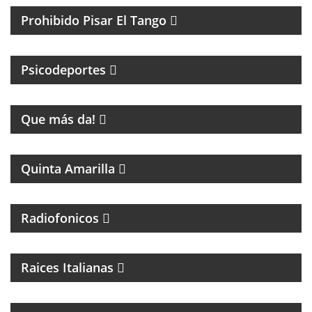
Prohibido Pisar El Tango
PSICOLOGIA DEPORTIVA CON PABLO NIGRO
Psicodeportes
ENTRETENIMIENTO
Que más da!
PROGRAMA DE FÚTBOL
Quinta Amarilla
Radiofonicos
PROGRAMA DE MUSICA ITALIANA
Raices Italianas
FOLCLORE NACIONAL