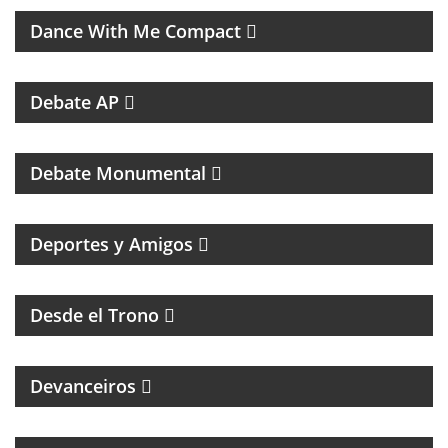
Dance With Me Compact
RESUMEN DEPORTIVO CON LAS NOTICIAS MÁS
SALIENTES
Debate AP
PROGRAMA DEDICADO AL CLUB ATLÉTICO RIVER
PLATE
Debate Monumental
MAGAZINE DEPORTIVO CON ENTREVISTAS E
INFORMACIÓN
Deportes y Amigos
HUMOR Y ACIDEZ PARA TERMINAR EL LUNES
Desde el Trono
MAGAZINE DE ENTREVISTAS CULTURALES
Devanceiros
PROGRAMA PARTIDARIO DEL CLUB ATLÉTICO
INDEPENDIENTE