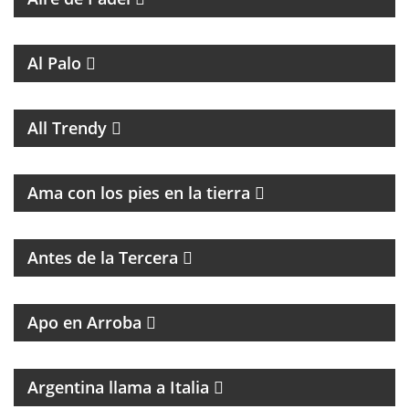
MAGAZINE DE ENTRETENIMIENTO
Al Palo
MAGAZINE DE MUSICA, ENTREVISTAS Y
RECOMENDACIONES
All Trendy
PROGRAMA DE ESPIRITUALIDAD CON MARCIA
CASTILLO
Ama con los pies en la tierra
MAGAZINE DE ENTRETENIMIENTO CON
ENTREVISTAS Y HUMOR
Antes de la Tercera
GRAN PROPUESTA DEL GRAN REFERENTE DEL
PERIODISMO
Apo en Arroba
MAGAZINE DE CULTURA ITALIANA
Argentina llama a Italia