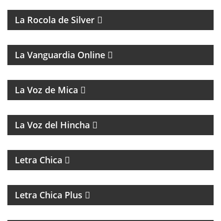
La Rocola de Silver
MAGAZINE DE ANÁLISIS POLÍTICO Y CULTURAL
La Vanguardia Online
MAGAZINE MUSICAL
La Voz de Mica
FÚTBOL, DEBATE Y OPINIÓN
La Voz del Hincha
MAGAZINE DE ACTUALIDAD
Letra Chica
MAGAZINE DE ACTUALIDAD Y ENTREVISTAS
Letra Chica Plus
MAGAZINE CULTURAL