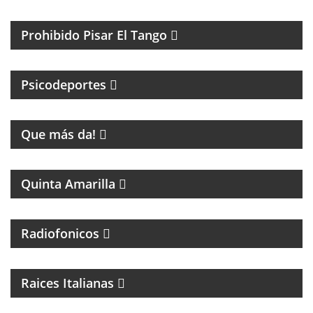
TANGO Y CULTURA
Prohibido Pisar El Tango
PSICOLOGIA DEPORTIVA CON PABLO NIGRO
Psicodeportes
ENTRETENIMIENTO
Que más da!
PROGRAMA DE FÚTBOL
Quinta Amarilla
Radiofonicos
PROGRAMA DE MUSICA ITALIANA
Raices Italianas
FOLCLORE NACIONAL