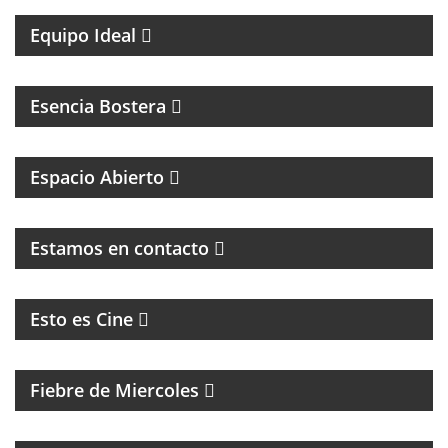
Equipo Ideal
MAGAZINE DEL CLUB ATLÉTICO BOCA JUNIORS
Esencia Bostera
MAGAZINE DE INTERES GENERAL
Espacio Abierto
MAGAZINE DE ENTRETENIMIENTO
Estamos en contacto
CINE, REFLEXION Y ENTREVISTAS
Esto es Cine
MAGAZINE DE ENTRETENIMIENTO
Fiebre de Miercoles