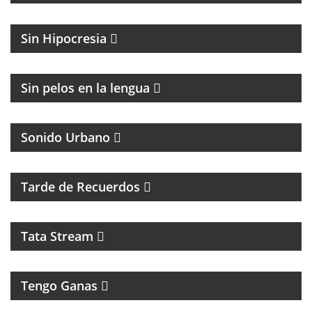
MAGAZINE DE ACTUALIDAD Y POLITICA
Sin Hipocresia
FÚTBOL Y ENTREVISTAS
Sin pelos en la lengua
Sonido Urbano
PROGRAMA MUSICAL DE LOS 70, 80, 90 Y 2000
Tarde de Recuerdos
Tata Stream
Tengo Ganas
MAGAZINE MUSICAL CON SECCIONES, RECUERDOS
Y CLÁSICOS