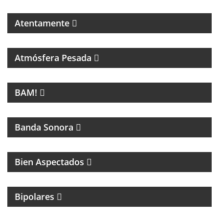
Atentamente
PROGRAMA DEDICADO A LA MÚSICA DE SANDRO Y
A LOS INICIOS DEL ROCK EN ARGENTINA
Atmósfera Pesada
LA NUEVA MÚSICA DE BUENOS AIRES SE LLAMA
BAM!
BAM!
CINE
Banda Sonora
Bien Aspectados
MAGAZINE DE ENTRETENIMIENTO
Bipolares
PROGRAMA DE ROCK CON ANÉCDOTAS EN
PRIMERA PERSONA