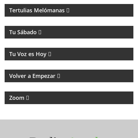
Tertulias Melómanas
MAGAZINE DE ENTRETENIMIENTOS
Tu Sábado
MUSICA Y HUMOR
Tu Voz es Hoy
MAGAZINE RETRO DE RECUERDOS, MÚSICA Y
HUMOR
Volver a Empezar
MAGAZINE DE NOTICIAS Y ENTREVISTAS
Zoom
Seguinos en Instagram
@radioarroba