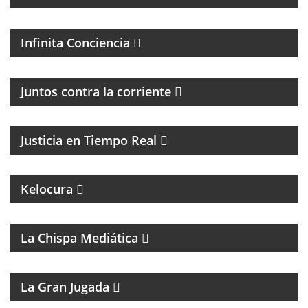
PROGRAMA ESPIRITUAL
Infinita Conciencia
Juntos contra la corriente
EL PROGRAMA DEL DR. DANIEL JAIME IKOLNIKOV
Justicia en Tiempo Real
MAGAZINE DE ENTRETENIMIENTO
UN PROGRAMA CON EL OBJETIVO DE
Kelocura
TRANSFORMAR LA EDUCACIÓN DE NUESTRO
CONTINENTE DESDE LA MIRADA DEL FEMINISMO
COMUNITARIO.
La Chispa Mediática
MAGAZINE DEPORTIVO
La Gran Jugada