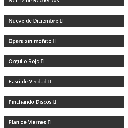
Noche de Recuerdos
PROGRAMA PARTIDARIO DEL CLUB ATLÉTICO RIVER
PLATE
Nueve de Diciembre
Opera sin moñito
TODA LA ACTUALIDAD DEL CLUB ATLÉTICO
INDEPENDIENTE
Orgullo Rojo
HUMOR, REFLEXIÓN Y PERSONAJES ÚNICOS
Pasó de Verdad
MÚSICA Y ENTREVISTAS
Pinchando Discos
MAGAZINE DE NOTICIAS Y MÚSICA. ENTREVISTAS Y
ACÚSTICOS.
Plan de Viernes