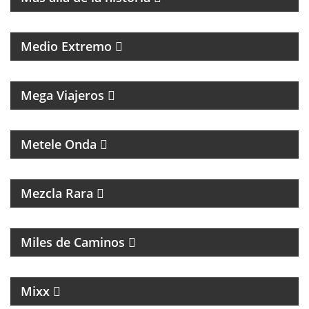
PROGRAMA DE POLÍTICA NACIONAL E
INTERNACIONAL
Medio Extremo
MAGAZINE DE VIAJES, VIAJEROS, MOTOCICLISMO Y
ROCK
Mega Viajeros
MÚSICA, ENTREVISTAS Y HUMOR
Metele Onda
INTERES GENERAL
Mezcla Rara
MAGAZINE DE ACTUALIDAD Y ENTREVISTAS
Miles de Caminos
MAGAZINE DE NOTICIAS, ENTREVISTAS Y NOTICIAS
Mixx