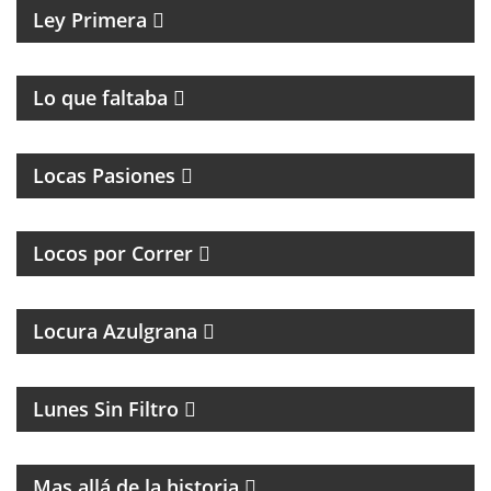
Ley Primera
PROGRAMA DE ROCK UNDER
Lo que faltaba
MAGAZINE DE INTERES GENERAL
Locas Pasiones
PROGRAMA DEDICADO A LOS RUNNERS
ARGENTINOS Y DEL MUNDO
Locos por Correr
Locura Azulgrana
MAGAZINE DE HUMOR CON FACUNDO MENDEZ
Lunes Sin Filtro
MAGAZINE DE HISTORIA Y TURISMO
Mas allá de la historia