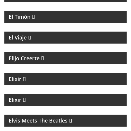
PROGRAMA CULTURAL QUE MEZCLA HISTORIA,
LITERATURA, MÚSICA Y HUMOR
El Timón
ENTREVISTAS A PERSONALIDADES DE LA CULTURA
El Viaje
MAGAZINE ESPIRITUAL
Elijo Creerte
MAGAZINE DE ACTUALIDAD Y NOTICIAS
Elixir
MAGAZINE DE NOTICIAS CON EZEQUIEL
ANDREATTA
Elixir
MÚSICA
Elvis Meets The Beatles
UN MAGAZINE CON ENTREVISTAS, OPINIÓN Y LA
MEJOR ONDA