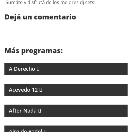
¡Sumáte y disfrutá de los mejores dj sets!
Dejá un comentario
Más programas:
4 ABOGADOS 4 CRITERIOS
A Derecho
ESPECIALES SOBRE ARTISTAS DE LA MÚSICA
Acevedo 12
MAGAZINE CULTURAL
After Nada
PROGRAMA DEDICADO AL PADEL
Aire de Padel