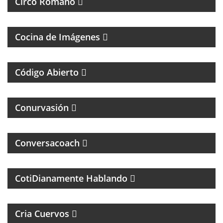
Circo Romano
FOTOGRAFÌA, CINE Y ANÁLISIS DE LA IMÁGEN
Cocina de Imágenes
UN MAGAZINE SOBRE DERECHO Y CASOS
ESPECIALES
Código Abierto
MAGAZINE DE INTERES GENERAL
Conurvasión
Conversacoach
MAGAZINE DE PSCICOLOGIA Y TEMAS DE LA VIDA
DIARIA
CotiDianamente Hablando
PROGRAMA DEPORTIVO SOBRE EL CLUB SAN
LORENZO DE ALMAGRO
Cria Cuervos