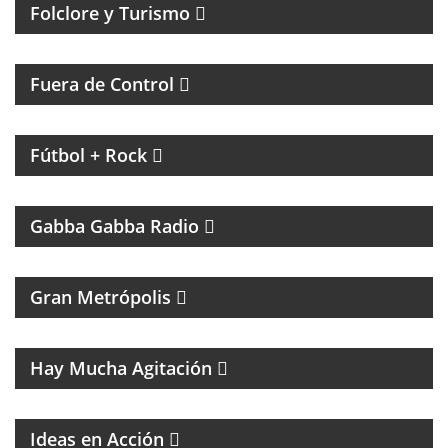
Folclore y Turismo
MAGAZINE DE ACTUALIDAD Y HUMOR
Fuera de Control
MAGAZINE DE INTERES GENERAL CON NACHO
GARA
Fútbol + Rock
UN PROGRAMA TRIBUTO A THE RAMONES
Gabba Gabba Radio
MAGAZINE DE ACTUALIDAD
Gran Metrópolis
PROGRAMA DEDICADO AL ASTRO DE LA MÚSICA:
SANDRO
Hay Mucha Agitación
Ideas en Acción