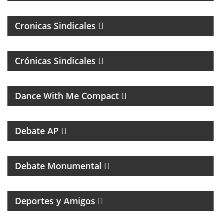
Cronicas Sindicales
Crónicas Sindicales
MUSICA DE LOS 80, 90 Y 2000
Dance With Me Compact
RESUMEN DEPORTIVO CON LAS NOTICIAS MÁS
SALIENTES
Debate AP
PROGRAMA DEDICADO AL CLUB ATLÉTICO RIVER
PLATE
Debate Monumental
MAGAZINE DEPORTIVO CON ENTREVISTAS E
INFORMACIÓN
Deportes y Amigos
HUMOR Y ACIDEZ PARA TERMINAR EL LUNES