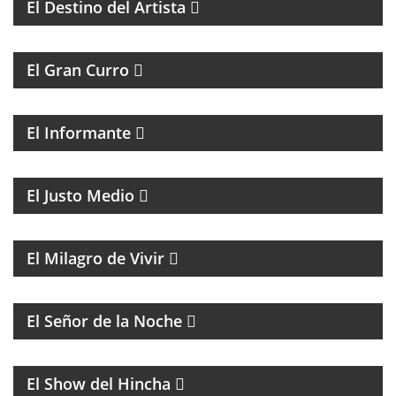
El Destino del Artista
MAGAZINE DE HUMOR
El Gran Curro
MAGAZINE DE ACTUALIDAD Y ESPECTÁCULOS, CON
LAS NOTICIAS MÁS IMPORTANTES Y SUS
PROTAGONISTAS.
El Informante
MAGAZINE DE ACTUALIDAD CON ENTREVISTAS Y
DEBATE
El Justo Medio
MAGAZINE DE ENTRETENIMIENTO
El Milagro de Vivir
BATMAN Y EL GUASÓN CON ENTREVISTAS Y
HUMOR
El Señor de la Noche
FÚTBOL
El Show del Hincha