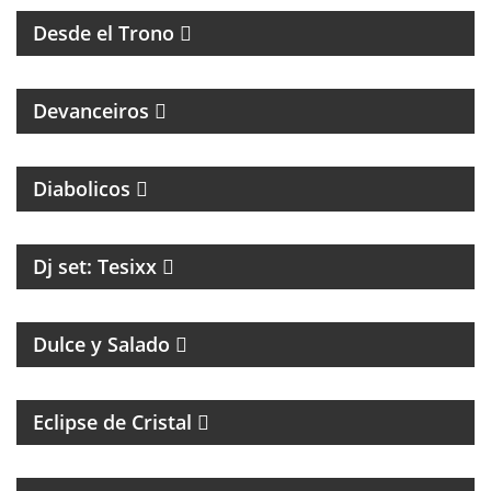
Desde el Trono
MAGAZINE DE ENTREVISTAS CULTURALES
Devanceiros
PROGRAMA PARTIDARIO DEL CLUB ATLÉTICO
INDEPENDIENTE
Diabolicos
Dj set: Tesixx
MAGAZINE DE GASTRONOMÍA CON ROBERTO GONI
Y JULIETA ROMERO
Dulce y Salado
Eclipse de Cristal
COACHING Y MENTORIAS PARA ARTISTAS