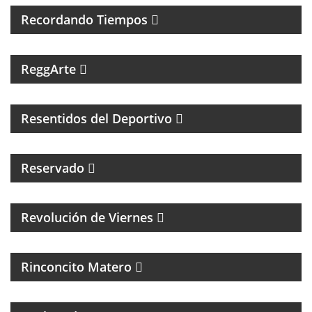
Recordando Tiempos
PROGRAMA MUSICAL DEDICADO AL SKA, REGGEA Y
ROOTS.
ReggArte
MAGAZINE DE FÚTBOL Y ENTREVISTAS
Resentidos del Deportivo
Reservado
MAGAZINE CULTURAL CON ALEJANADRA HERRERA
Revolución de Viernes
MAGAZINE DE ACTUALIDAD Y NOTICIAS
Rinconcito Matero
UN PROGRAMA DE ROCK