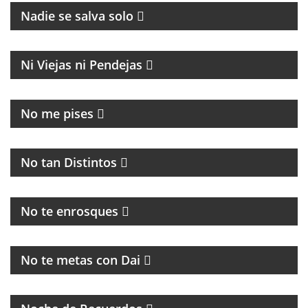
Nadie se salva solo
MAGAZINE
Ni Viejas ni Pendejas
MAGAZINE DE ACTUALIDAD
No me pises
PROGRAMA MUSICAL DEDICADO AL BLUES, SOUL,
JAZZ Y RITMOS AFROAMERICÁNOS
No tan Distintos
HUMOR, NOTICIAS Y ENTREVISTAS
No te enrosques
MAGAZINE
No te metas con Dai
PROGRAMA DE MÚSICA DE LOS 70, 80, 90 Y 2000