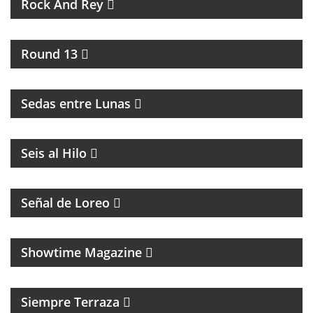
Rock And Rey
UNA HORA PARA HABLAR DE BOXEO
Round 13
INTERCAMBIO CULTURAL ENTRE BUENOS AIRES Y
LA RIOJA
Sedas entre Lunas
MAGAZINE DE ACTUALIDAD
Seis al Hilo
PROGRAMA CON DIFUSIÓN DE LA COMUNIDAD
LGTB+Q
Señal de Loreo
MAGAZINE CULTURAL
Showtime Magazine
MAGAZINE DE ENTRETENIMIENTO
Siempre Terraza