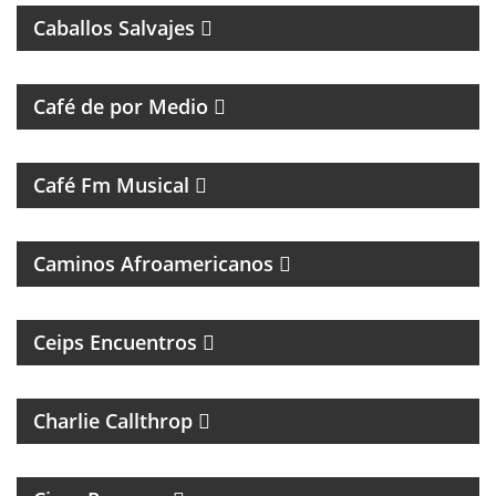
Caballos Salvajes
MAGAZINE DE ENTREVISTAS Y DEBATE
Café de por Medio
UN VIAJE CON LAS MEJORES CANCIONES
Café Fm Musical
MÚSICAL
Caminos Afroamericanos
PROGRAMA DE ENTREVISTAS DEL CENTRO DE
ESTUDIOS E INVESTIGACIONES PSICOSOCIALES
Ceips Encuentros
ROCK Y ENTREVISTAS
Charlie Callthrop
MAGAZINE DE CULTURA, ESPECIALIZADO EN
BANDAS DE ROCK Y REGGAE