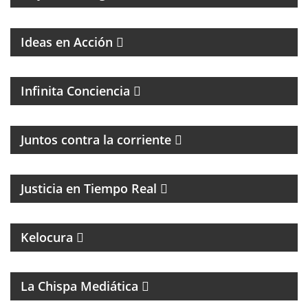
Ideas en Acción
PROGRAMA ESPIRITUAL
Infinita Conciencia
Juntos contra la corriente
EL PROGRAMA DEL DR. DANIEL JAIME IKOLNIKOV
Justicia en Tiempo Real
MAGAZINE DE ENTRETENIMIENTO
UN PROGRAMA CON EL OBJETIVO DE
Kelocura
TRANSFORMAR LA EDUCACIÓN DE NUESTRO
CONTINENTE DESDE LA MIRADA DEL FEMINISMO
COMUNITARIO.
La Chispa Mediática