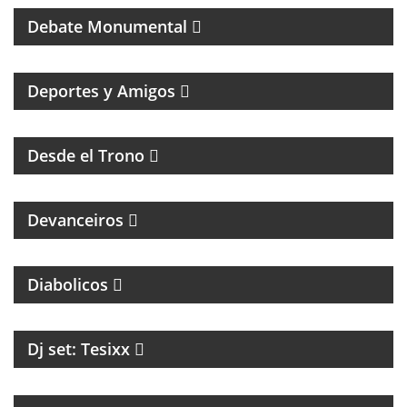
Debate Monumental
MAGAZINE DEPORTIVO CON ENTREVISTAS E
INFORMACIÓN
Deportes y Amigos
HUMOR Y ACIDEZ PARA TERMINAR EL LUNES
Desde el Trono
MAGAZINE DE ENTREVISTAS CULTURALES
Devanceiros
PROGRAMA PARTIDARIO DEL CLUB ATLÉTICO
INDEPENDIENTE
Diabolicos
Dj set: Tesixx
MAGAZINE DE GASTRONOMÍA CON ROBERTO GONI
Y JULIETA ROMERO