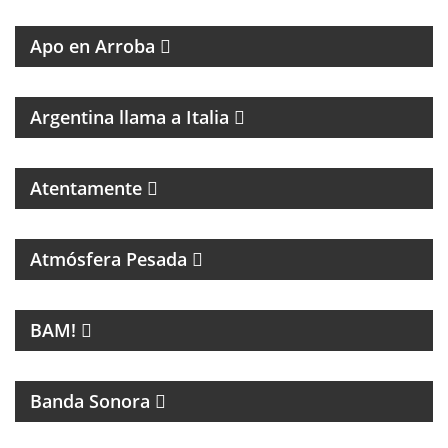
PERIODISMO
Apo en Arroba
MAGAZINE DE CULTURA ITALIANA
Argentina llama a Italia
Atentamente
PROGRAMA DEDICADO A LA MÚSICA DE SANDRO Y
A LOS INICIOS DEL ROCK EN ARGENTINA
Atmósfera Pesada
LA NUEVA MÚSICA DE BUENOS AIRES SE LLAMA
BAM!
BAM!
CINE
Banda Sonora