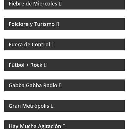
Fiebre de Miercoles
Folclore y Turismo
MAGAZINE DE ACTUALIDAD Y HUMOR
Fuera de Control
MAGAZINE DE INTERES GENERAL CON NACHO
GARA
Fútbol + Rock
UN PROGRAMA TRIBUTO A THE RAMONES
Gabba Gabba Radio
MAGAZINE DE ACTUALIDAD
Gran Metrópolis
PROGRAMA DEDICADO AL ASTRO DE LA MÚSICA:
SANDRO
Hay Mucha Agitación