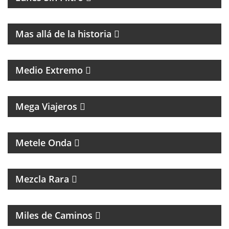
MAGAZINE DE HISTORIA Y TURISMO
Mas allá de la historia
PROGRAMA DE POLÍTICA NACIONAL E
INTERNACIONAL
Medio Extremo
MAGAZINE DE VIAJES, VIAJEROS, MOTOCICLISMO Y
ROCK
Mega Viajeros
MÚSICA, ENTREVISTAS Y HUMOR
Metele Onda
INTERES GENERAL
Mezcla Rara
MAGAZINE DE ACTUALIDAD Y ENTREVISTAS
Miles de Caminos