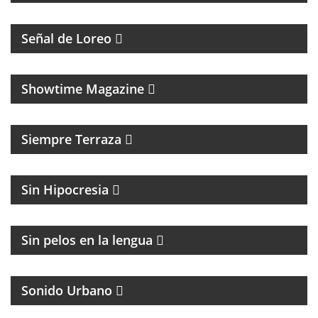
PROGRAMA CON DIFUSIÓN DE LA COMUNIDAD
LGTB+Q
Señal de Loreo
MAGAZINE CULTURAL
Showtime Magazine
MAGAZINE DE ENTRETENIMIENTO
Siempre Terraza
MAGAZINE DE ACTUALIDAD Y POLITICA
Sin Hipocresia
FÚTBOL Y ENTREVISTAS
Sin pelos en la lengua
Sonido Urbano
PROGRAMA MUSICAL DE LOS 70, 80, 90 Y 2000