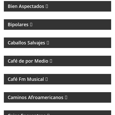
Bien Aspectados
MAGAZINE DE ENTRETENIMIENTO
Bipolares
PROGRAMA DE ROCK CON ANÉCDOTAS EN
PRIMERA PERSONA
Caballos Salvajes
MAGAZINE DE ENTREVISTAS Y DEBATE
Café de por Medio
UN VIAJE CON LAS MEJORES CANCIONES
Café Fm Musical
MÚSICAL
Caminos Afroamericanos
PROGRAMA DE ENTREVISTAS DEL CENTRO DE
ESTUDIOS E INVESTIGACIONES PSICOSOCIALES