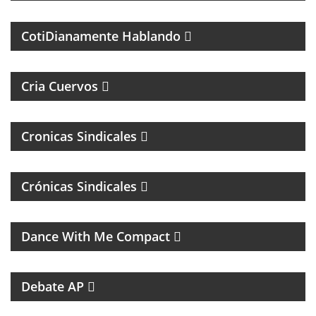
DIARIA
CotiDianamente Hablando
PROGRAMA DEPORTIVO SOBRE EL CLUB SAN
LORENZO DE ALMAGRO
Cria Cuervos
Cronicas Sindicales
Crónicas Sindicales
MUSICA DE LOS 80, 90 Y 2000
Dance With Me Compact
RESUMEN DEPORTIVO CON LAS NOTICIAS MÁS
SALIENTES
Debate AP
PROGRAMA DEDICADO AL CLUB ATLÉTICO RIVER
PLATE