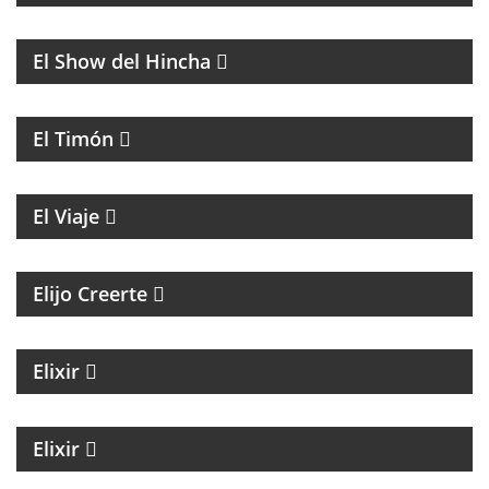
FÚTBOL
El Show del Hincha
PROGRAMA CULTURAL QUE MEZCLA HISTORIA,
LITERATURA, MÚSICA Y HUMOR
El Timón
ENTREVISTAS A PERSONALIDADES DE LA CULTURA
El Viaje
MAGAZINE ESPIRITUAL
Elijo Creerte
MAGAZINE DE ACTUALIDAD Y NOTICIAS
Elixir
MAGAZINE DE NOTICIAS CON EZEQUIEL
ANDREATTA
Elixir
MÚSICA