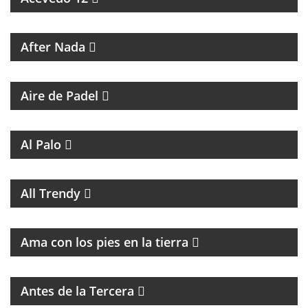
MAGAZINE CULTURAL
After Nada
PROGRAMA DEDICADO AL PADEL
Aire de Padel
MAGAZINE DE ENTRETENIMIENTO
Al Palo
MAGAZINE DE MUSICA, ENTREVISTAS Y
RECOMENDACIONES
All Trendy
PROGRAMA DE ESPIRITUALIDAD CON MARCIA
CASTILLO
Ama con los pies en la tierra
MAGAZINE DE ENTRETENIMIENTO CON
ENTREVISTAS Y HUMOR
Antes de la Tercera
GRAN PROPUESTA DEL GRAN REFERENTE DEL