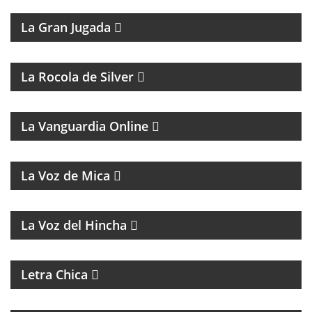
MAGAZINE DEPORTIVO
La Gran Jugada
La Rocola de Silver
MAGAZINE DE ANÁLISIS POLÍTICO Y CULTURAL
La Vanguardia Online
MAGAZINE MUSICAL
La Voz de Mica
FÚTBOL, DEBATE Y OPINIÓN
La Voz del Hincha
MAGAZINE DE ACTUALIDAD
Letra Chica
MAGAZINE DE ACTUALIDAD Y ENTREVISTAS