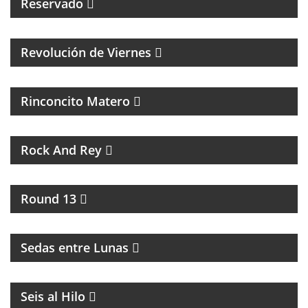
Reservado
MAGAZINE CULTURAL CON ALEJANADRA HERRERA
Revolución de Viernes
MAGAZINE DE ACTUALIDAD Y NOTICIAS
Rinconcito Matero
UN PROGRAMA DE ROCK
Rock And Rey
UNA HORA PARA HABLAR DE BOXEO
Round 13
INTERCAMBIO CULTURAL ENTRE BUENOS AIRES Y
LA RIOJA
Sedas entre Lunas
MAGAZINE DE ACTUALIDAD
Seis al Hilo