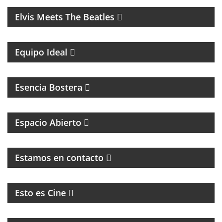
Elvis Meets The Beatles
UN MAGAZINE CON ENTREVISTAS, OPINIÓN Y LA
MEJOR ONDA
Equipo Ideal
MAGAZINE DEL CLUB ATLÉTICO BOCA JUNIORS
Esencia Bostera
MAGAZINE DE INTERES GENERAL
Espacio Abierto
MAGAZINE DE ENTRETENIMIENTO
Estamos en contacto
CINE, REFLEXION Y ENTREVISTAS
Esto es Cine
MAGAZINE DE ENTRETENIMIENTO