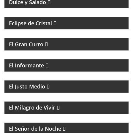
Dulce y Salado
Eclipse de Cristal
MAGAZINE DE HUMOR
El Gran Curro
MAGAZINE DE ACTUALIDAD Y ESPECTÁCULOS, CON
LAS NOTICIAS MÁS IMPORTANTES Y SUS
PROTAGONISTAS.
El Informante
MAGAZINE DE ACTUALIDAD CON ENTREVISTAS Y
DEBATE
El Justo Medio
MAGAZINE DE ENTRETENIMIENTO
El Milagro de Vivir
BATMAN Y EL GUASÓN CON ENTREVISTAS Y
HUMOR
El Señor de la Noche