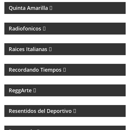
Quinta Amarilla
Radiofonicos
PROGRAMA DE MUSICA ITALIANA
Raices Italianas
FOLCLORE NACIONAL
Recordando Tiempos
PROGRAMA MUSICAL DEDICADO AL SKA, REGGEA Y
ROOTS.
ReggArte
MAGAZINE DE FÚTBOL Y ENTREVISTAS
Resentidos del Deportivo