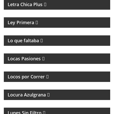
Letra Chica Plus
MAGAZINE CULTURAL
Ley Primera
PROGRAMA DE ROCK UNDER
Lo que faltaba
MAGAZINE DE INTERES GENERAL
Locas Pasiones
PROGRAMA DEDICADO A LOS RUNNERS
ARGENTINOS Y DEL MUNDO
Locos por Correr
Locura Azulgrana
MAGAZINE DE HUMOR CON FACUNDO MENDEZ
Lunes Sin Filtro