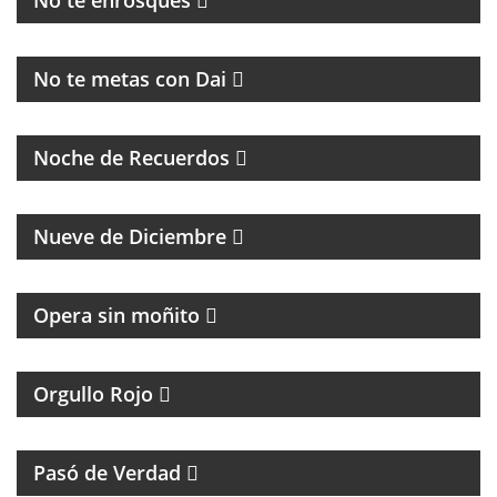
No te enrosques
MAGAZINE
No te metas con Dai
PROGRAMA DE MÚSICA DE LOS 70, 80, 90 Y 2000
Noche de Recuerdos
PROGRAMA PARTIDARIO DEL CLUB ATLÉTICO RIVER
PLATE
Nueve de Diciembre
Opera sin moñito
TODA LA ACTUALIDAD DEL CLUB ATLÉTICO
INDEPENDIENTE
Orgullo Rojo
HUMOR, REFLEXIÓN Y PERSONAJES ÚNICOS
Pasó de Verdad