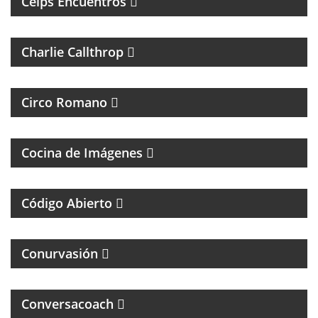
Ceips Encuentros
ROCK Y ENTREVISTAS
Charlie Callthrop
MAGAZINE DE CULTURA, ESPECIALIZADO EN
BANDAS DE ROCK Y REGGAE
Circo Romano
FOTOGRAFÌA, CINE Y ANÁLISIS DE LA IMÁGEN
Cocina de Imágenes
UN MAGAZINE SOBRE DERECHO Y CASOS
ESPECIALES
Código Abierto
MAGAZINE DE INTERES GENERAL
Conurvasión
Conversacoach
MAGAZINE DE PSCICOLOGIA Y TEMAS DE LA VIDA