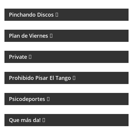
MÚSICA Y ENTREVISTAS
Pinchando Discos
MAGAZINE DE NOTICIAS Y MÚSICA. ENTREVISTAS Y
ACÚSTICOS.
Plan de Viernes
CICLO MENSUAL DE TECHNO
Private
TANGO Y CULTURA
Prohibido Pisar El Tango
PSICOLOGIA DEPORTIVA CON PABLO NIGRO
Psicodeportes
ENTRETENIMIENTO
Que más da!
PROGRAMA DE FÚTBOL