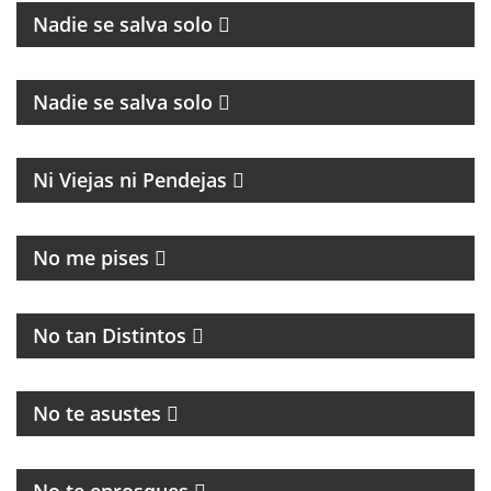
Nadie se salva solo
CULTURA Y POLÍTICA
Nadie se salva solo
MAGAZINE
Ni Viejas ni Pendejas
MAGAZINE DE ACTUALIDAD
No me pises
PROGRAMA MUSICAL DEDICADO AL BLUES, SOUL,
JAZZ Y RITMOS AFROAMERICÁNOS
No tan Distintos
PROGRAMA POLITICO DE ACTUALIDAD
No te asustes
HUMOR, NOTICIAS Y ENTREVISTAS