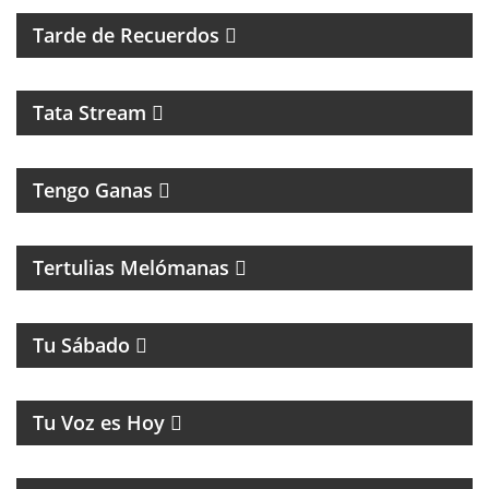
Tarde de Recuerdos
Tata Stream
Tengo Ganas
MAGAZINE MUSICAL CON SECCIONES, RECUERDOS
Y CLÁSICOS
Tertulias Melómanas
MAGAZINE DE ENTRETENIMIENTOS
Tu Sábado
MUSICA Y HUMOR
Tu Voz es Hoy
MAGAZINE RETRO DE RECUERDOS, MÚSICA Y
HUMOR