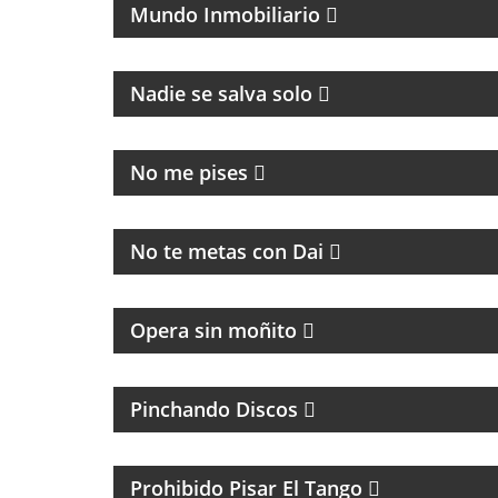
Mundo Inmobiliario
Nadie se salva solo
MAGAZINE DE ACTUALIDAD
No me pises
MAGAZINE
No te metas con Dai
Opera sin moñito
MÚSICA Y ENTREVISTAS
Pinchando Discos
TANGO Y CULTURA
Prohibido Pisar El Tango