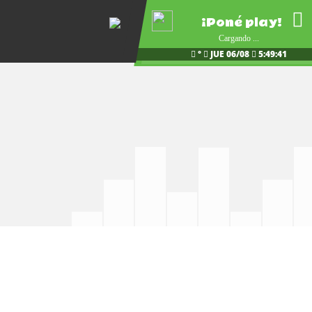
¡Poné play!
Cargando ...
°
JUE 06/08
5:49:42