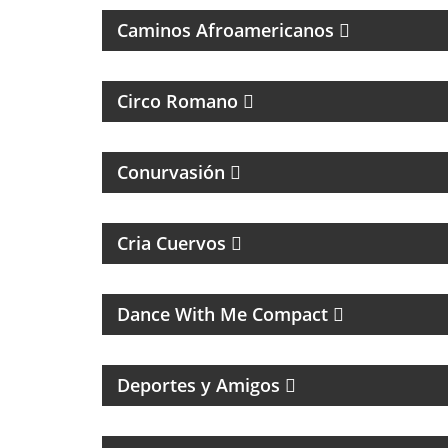
Caminos Afroamericanos
MAGAZINE DE CULTURA, ESPECIALIZADO
EN BANDAS DE ROCK Y REGGAE
Circo Romano
MAGAZINE DE INTERES GENERAL
Conurvasión
PROGRAMA DEPORTIVO SOBRE EL CLUB
SAN LORENZO DE ALMAGRO
Cria Cuervos
MUSICA DE LOS 80, 90 Y 2000
Dance With Me Compact
MAGAZINE DEPORTIVO CON ENTREVISTAS
E INFORMACIÓN
Deportes y Amigos
PROGRAMA PARTIDARIO DEL CLUB
ATLÉTICO INDEPENDIENTE