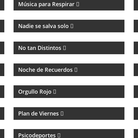
Música para Respirar
CULTURA Y POLÍTICA
Nadie se salva solo
PROGRAMA MUSICAL DEDICADO AL BLUES,
SOUL, JAZZ Y RITMOS AFROAMERICÁNOS
No tan Distintos
PROGRAMA DE MÚSICA DE LOS 70, 80, 90 Y
2000
Noche de Recuerdos
TODA LA ACTUALIDAD DEL CLUB ATLÉTICO
INDEPENDIENTE
Orgullo Rojo
MAGAZINE DE NOTICIAS Y MÚSICA.
ENTREVISTAS Y ACÚSTICOS.
Plan de Viernes
PSICOLOGIA DEPORTIVA CON PABLO
NIGRO
Psicodeportes