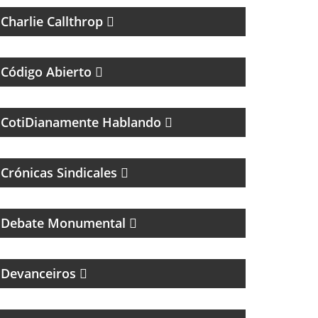
Charlie Callthrop
UN MAGAZINE SOBRE DERECHO Y CASOS
ESPECIALES
Código Abierto
MAGAZINE DE PSCICOLOGIA Y TEMAS DE LA
VIDA DIARIA
CotiDianamente Hablando
Crónicas Sindicales
PROGRAMA DEDICADO AL CLUB ATLÉTICO
RIVER PLATE
Debate Monumental
MAGAZINE DE ENTREVISTAS CULTURALES
Devanceiros
MAGAZINE DE GASTRONOMÍA CON
ROBERTO GONI Y JULIETA ROMERO