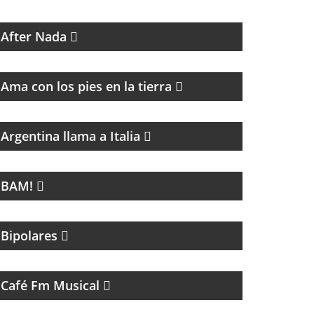
MAGAZINE CULTURAL
After Nada
PROGRAMA DE ESPIRITUALIDAD CON
MARCIA CASTILLO
Ama con los pies en la tierra
MAGAZINE DE CULTURA ITALIANA
Argentina llama a Italia
LA NUEVA MÚSICA DE BUENOS AIRES SE
LLAMA BAM!
BAM!
MAGAZINE DE ENTRETENIMIENTO
Bipolares
UN VIAJE CON LAS MEJORES CANCIONES
Café Fm Musical
ROCK Y ENTREVISTAS