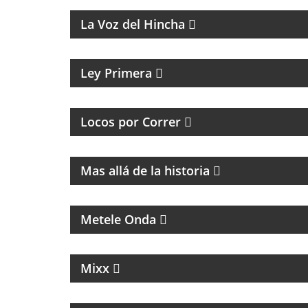
La Voz del Hincha
MAGAZINE CULTURAL
Ley Primera
PROGRAMA DEDICADO A LOS RUNNERS
ARGENTINOS Y DEL MUNDO
Locos por Correr
MAGAZINE DE HISTORIA Y TURISMO
Mas allá de la historia
MÚSICA, ENTREVISTAS Y HUMOR
Metele Onda
MAGAZINE DE NOTICIAS, ENTREVISTAS Y
NOTICIAS
Mixx
TODO LO QUE PASA EN EL RUBRO
INMOBILIARIO