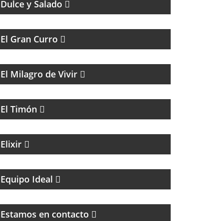
Dulce y Salado
MAGAZINE DE HUMOR
El Gran Curro
MAGAZINE DE ENTRETENIMIENTO
El Milagro de Vivir
PROGRAMA CULTURAL QUE MEZCLA
HISTORIA, LITERATURA, MÚSICA Y HUMOR
El Timón
MAGAZINE DE ACTUALIDAD Y NOTICIAS
Elixir
UN MAGAZINE CON ENTREVISTAS, OPINIÓN
Y LA MEJOR ONDA
Equipo Ideal
MAGAZINE DE ENTRETENIMIENTO
Estamos en contacto