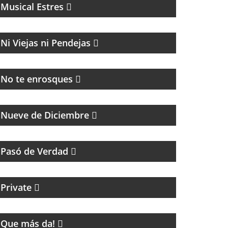
Musical Estres
MAGAZINE
Ni Viejas ni Pendejas
HUMOR, NOTICIAS Y ENTREVISTAS
No te enrosques
PROGRAMA PARTIDARIO DEL CLUB
ATLÉTICO RIVER PLATE
Nueve de Diciembre
HUMOR, REFLEXIÓN Y PERSONAJES ÚNICOS
Pasó de Verdad
CICLO MENSUAL DE TECHNO
Private
ENTRETENIMIENTO
Que más da!