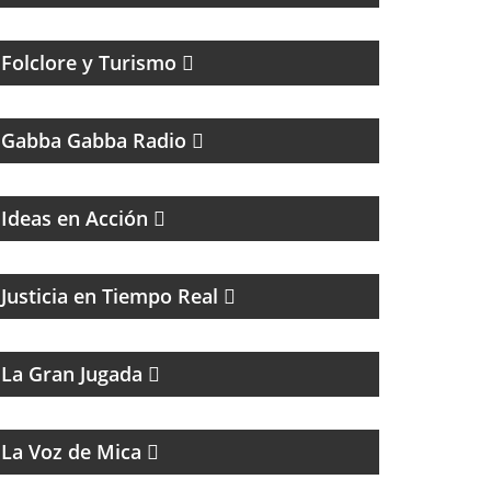
Folclore y Turismo
UN PROGRAMA TRIBUTO A THE RAMONES
Gabba Gabba Radio
Ideas en Acción
EL PROGRAMA DEL DR. DANIEL JAIME
IKOLNIKOV
Justicia en Tiempo Real
MAGAZINE DEPORTIVO
La Gran Jugada
MAGAZINE MUSICAL
La Voz de Mica
MAGAZINE DE ACTUALIDAD Y ENTREVISTAS