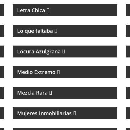
Letra Chica
PROGRAMA DE ROCK UNDER
Lo que faltaba
Locura Azulgrana
PROGRAMA DE POLÍTICA NACIONAL E
INTERNACIONAL
Medio Extremo
INTERES GENERAL
Mezcla Rara
Mujeres Inmobiliarias
MAGAZINE DE CANCIONES Y ENTREVISTAS