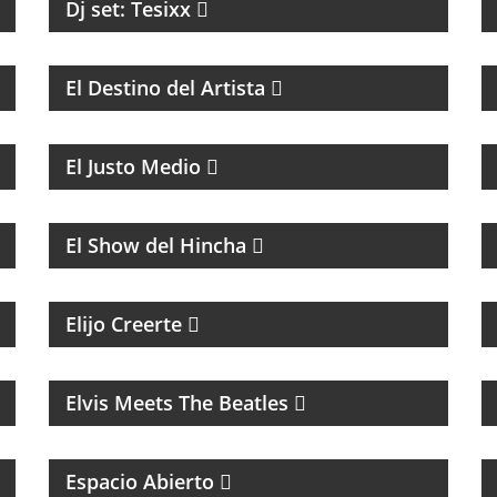
Dj set: Tesixx
COACHING Y MENTORIAS PARA ARTISTAS
El Destino del Artista
MAGAZINE DE ACTUALIDAD CON
ENTREVISTAS Y DEBATE
El Justo Medio
FÚTBOL
El Show del Hincha
MAGAZINE ESPIRITUAL
Elijo Creerte
MÚSICA
Elvis Meets The Beatles
MAGAZINE DE INTERES GENERAL
Espacio Abierto