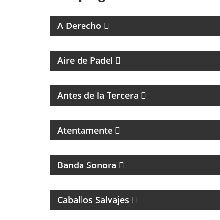
4 ABOGADOS 4 CRITERIOS
A Derecho
PROGRAMA DEDICADO AL PADEL
Aire de Padel
MAGAZINE DE ENTRETENIMIENTO CON
ENTREVISTAS Y HUMOR
Antes de la Tercera
Atentamente
CINE
Banda Sonora
PROGRAMA DE ROCK CON ANÉCDOTAS EN
PRIMERA PERSONA
Caballos Salvajes
MÚSICAL