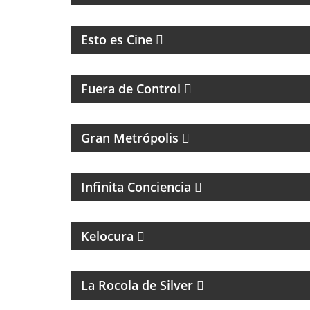
CINE, REFLEXION Y ENTREVISTAS
Esto es Cine
MAGAZINE DE ACTUALIDAD Y HUMOR
Fuera de Control
MAGAZINE DE ACTUALIDAD
Gran Metrópolis
PROGRAMA ESPIRITUAL
Infinita Conciencia
MAGAZINE DE ENTRETENIMIENTO
Kelocura
La Rocola de Silver
FÚTBOL, DEBATE Y OPINIÓN