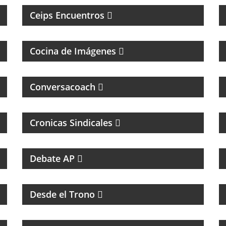
Ceips Encuentros
FOTOGRAFÌA, CINE Y ANÁLISIS DE LA
IMÁGEN
Cocina de Imágenes
Conversacoach
Cronicas Sindicales
RESUMEN DEPORTIVO CON LAS NOTICIAS
MÁS SALIENTES
Debate AP
HUMOR Y ACIDEZ PARA TERMINAR EL
LUNES
Desde el Trono