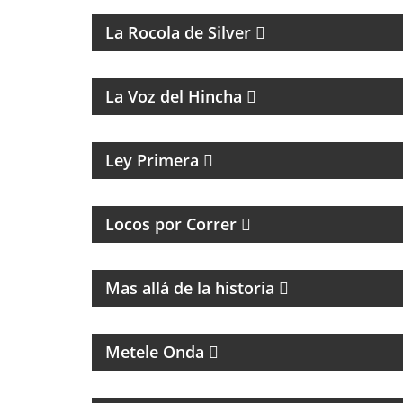
La Rocola de Silver
FÚTBOL, DEBATE Y OPINIÓN
La Voz del Hincha
MAGAZINE CULTURAL
Ley Primera
PROGRAMA DEDICADO A LOS RUNNERS
ARGENTINOS Y DEL MUNDO
Locos por Correr
MAGAZINE DE HISTORIA Y TURISMO
Mas allá de la historia
MÚSICA, ENTREVISTAS Y HUMOR
Metele Onda
MAGAZINE DE NOTICIAS, ENTREVISTAS Y
NOTICIAS