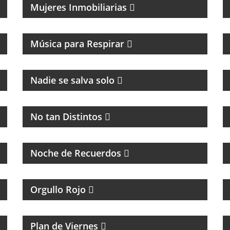
Mujeres Inmobiliarias
MAGAZINE DE CANCIONES Y ENTREVISTAS
Música para Respirar
CULTURA Y POLÍTICA
Nadie se salva solo
PROGRAMA MUSICAL DEDICADO AL BLUES,
SOUL, JAZZ Y RITMOS AFROAMERICÁNOS
No tan Distintos
PROGRAMA DE MÚSICA DE LOS 70, 80, 90 Y
2000
Noche de Recuerdos
TODA LA ACTUALIDAD DEL CLUB ATLÉTICO
INDEPENDIENTE
Orgullo Rojo
MAGAZINE DE NOTICIAS Y MÚSICA.
ENTREVISTAS Y ACÚSTICOS.
Plan de Viernes