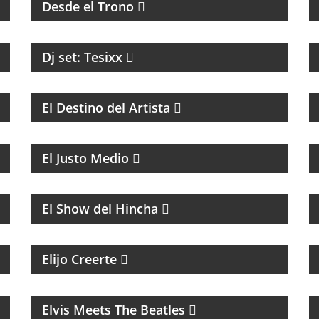
Desde el Trono
Dj set: Tesixx
COACHING Y MENTORIAS PARA ARTISTAS
El Destino del Artista
MAGAZINE DE ACTUALIDAD CON
ENTREVISTAS Y DEBATE
El Justo Medio
FÚTBOL
El Show del Hincha
MAGAZINE ESPIRITUAL
Elijo Creerte
MÚSICA
Elvis Meets The Beatles