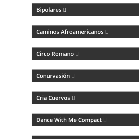
Bipolares
MÚSICAL
Caminos Afroamericanos
MAGAZINE DE CULTURA, ESPECIALIZADO
EN BANDAS DE ROCK Y REGGAE
Circo Romano
MAGAZINE DE INTERES GENERAL
Conurvasión
PROGRAMA DEPORTIVO SOBRE EL CLUB
SAN LORENZO DE ALMAGRO
Cria Cuervos
MUSICA DE LOS 80, 90 Y 2000
Dance With Me Compact
MAGAZINE DEPORTIVO CON ENTREVISTAS
E INFORMACIÓN