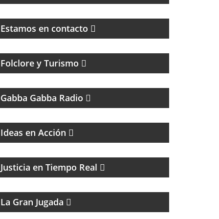
MAGAZINE DE ENTRETENIMIENTO
Estamos en contacto
Folclore y Turismo
UN PROGRAMA TRIBUTO A THE RAMONES
Gabba Gabba Radio
Ideas en Acción
EL PROGRAMA DEL DR. DANIEL JAIME
IKOLNIKOV
Justicia en Tiempo Real
MAGAZINE DEPORTIVO
La Gran Jugada
MAGAZINE MUSICAL