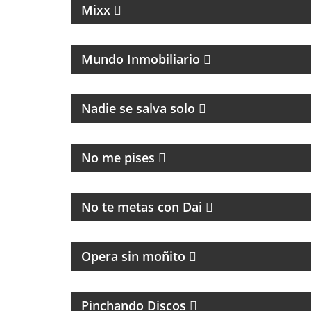
Mixx
TODO LO QUE PASA EN EL RUBRO
INMOBILIARIO
Mundo Inmobiliario
Nadie se salva solo
MAGAZINE DE ACTUALIDAD
No me pises
MAGAZINE
No te metas con Dai
Opera sin moñito
MÚSICA Y ENTREVISTAS
Pinchando Discos