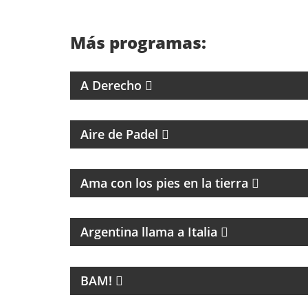
Más programas:
4 ABOGADOS 4 CRITERIOS
A Derecho
PROGRAMA DEDICADO AL PADEL
Aire de Padel
PROGRAMA DE ESPIRITUALIDAD CON
MARCIA CASTILLO
Ama con los pies en la tierra
MAGAZINE DE CULTURA ITALIANA
Argentina llama a Italia
LA NUEVA MÚSICA DE BUENOS AIRES SE
LLAMA BAM!
BAM!
MAGAZINE DE ENTRETENIMIENTO