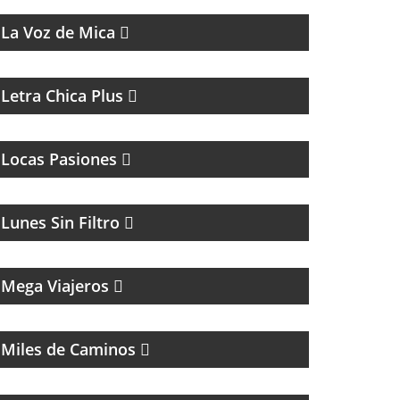
La Voz de Mica
MAGAZINE DE ACTUALIDAD Y ENTREVISTAS
Letra Chica Plus
MAGAZINE DE INTERES GENERAL
Locas Pasiones
MAGAZINE DE HUMOR CON FACUNDO
MENDEZ
Lunes Sin Filtro
MAGAZINE DE VIAJES, VIAJEROS,
MOTOCICLISMO Y ROCK
Mega Viajeros
MAGAZINE DE ACTUALIDAD Y ENTREVISTAS
Miles de Caminos
MAGAZINE SOBRE EL MUNDO
INMOBILIARIO