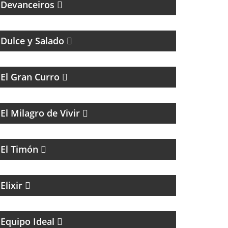
Devanceiros
MAGAZINE DE GASTRONOMÍA CON
ROBERTO GONI Y JULIETA ROMERO
Dulce y Salado
MAGAZINE DE HUMOR
El Gran Curro
MAGAZINE DE ENTRETENIMIENTO
El Milagro de Vivir
PROGRAMA CULTURAL QUE MEZCLA
HISTORIA, LITERATURA, MÚSICA Y HUMOR
El Timón
MAGAZINE DE ACTUALIDAD Y NOTICIAS
Elixir
UN MAGAZINE CON ENTREVISTAS, OPINIÓN
Y LA MEJOR ONDA
Equipo Ideal