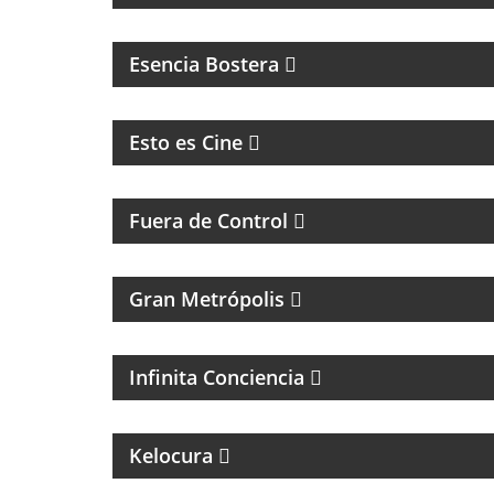
MAGAZINE DEL CLUB ATLÉTICO BOCA
JUNIORS
Esencia Bostera
CINE, REFLEXION Y ENTREVISTAS
Esto es Cine
MAGAZINE DE ACTUALIDAD Y HUMOR
Fuera de Control
MAGAZINE DE ACTUALIDAD
Gran Metrópolis
PROGRAMA ESPIRITUAL
Infinita Conciencia
MAGAZINE DE ENTRETENIMIENTO
Kelocura