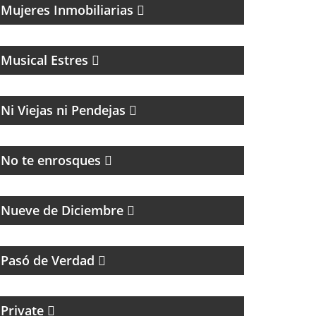
Mujeres Inmobiliarias
MAGAZINE MUSICAL DE RADIO EN
STREAMING Y PODCASTING CON
ENTREVISTAS Y ACTUACIONES EN DIRECTO
Musical Estres
MAGAZINE
Ni Viejas ni Pendejas
HUMOR, NOTICIAS Y ENTREVISTAS
No te enrosques
PROGRAMA PARTIDARIO DEL CLUB
ATLÉTICO RIVER PLATE
Nueve de Diciembre
HUMOR, REFLEXIÓN Y PERSONAJES ÚNICOS
Pasó de Verdad
CICLO MENSUAL DE TECHNO
Private