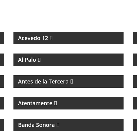
ESPECIALES SOBRE ARTISTAS DE LA MÚSICA
Acevedo 12
MAGAZINE DE ENTRETENIMIENTO
Al Palo
MAGAZINE DE ENTRETENIMIENTO CON
ENTREVISTAS Y HUMOR
Antes de la Tercera
Atentamente
CINE
Banda Sonora
MAGAZINE DE ENTREVISTAS Y DEBATE