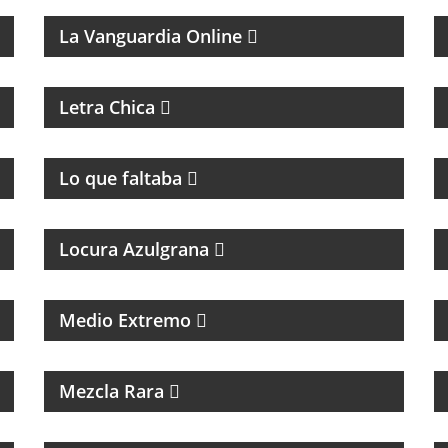
La Vanguardia Online
MAGAZINE DE ACTUALIDAD
Letra Chica
PROGRAMA DE ROCK UNDER
Lo que faltaba
Locura Azulgrana
PROGRAMA DE POLÍTICA NACIONAL E
INTERNACIONAL
Medio Extremo
INTERES GENERAL
Mezcla Rara