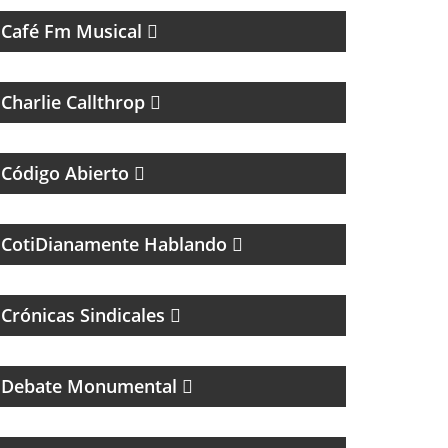
Café Fm Musical
ROCK Y ENTREVISTAS
Charlie Callthrop
UN MAGAZINE SOBRE DERECHO Y CASOS
ESPECIALES
Código Abierto
MAGAZINE DE PSCICOLOGIA Y TEMAS DE LA
VIDA DIARIA
CotiDianamente Hablando
Crónicas Sindicales
PROGRAMA DEDICADO AL CLUB ATLÉTICO
RIVER PLATE
Debate Monumental
MAGAZINE DE ENTREVISTAS CULTURALES