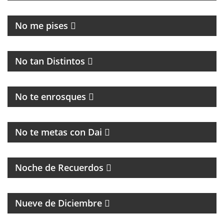
MAGAZINE DE ACTUALIDAD
No me pises
PROGRAMA MUSICAL DEDICADO AL BLUES, SOUL,
JAZZ Y RITMOS AFROAMERICÁNOS
No tan Distintos
HUMOR, NOTICIAS Y ENTREVISTAS
No te enrosques
MAGAZINE
No te metas con Dai
PROGRAMA DE MÚSICA DE LOS 70, 80, 90 Y 2000
Noche de Recuerdos
PROGRAMA PARTIDARIO DEL CLUB ATLÉTICO RIVER
PLATE
Nueve de Diciembre