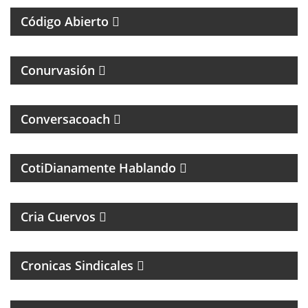
Código Abierto
MAGAZINE DE INTERES GENERAL
Conurvasión
Conversacoach
MAGAZINE DE PSCICOLOGIA Y TEMAS DE LA VIDA
DIARIA
CotiDianamente Hablando
PROGRAMA DEPORTIVO SOBRE EL CLUB SAN
LORENZO DE ALMAGRO
Cria Cuervos
Cronicas Sindicales