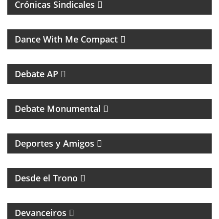
Crónicas Sindicales
MUSICA DE LOS 80, 90 Y 2000
Dance With Me Compact
RESUMEN DEPORTIVO CON LAS NOTICIAS MÁS
SALIENTES
Debate AP
PROGRAMA DEDICADO AL CLUB ATLÉTICO RIVER
PLATE
Debate Monumental
MAGAZINE DEPORTIVO CON ENTREVISTAS E
INFORMACIÓN
Deportes y Amigos
HUMOR Y ACIDEZ PARA TERMINAR EL LUNES
Desde el Trono
MAGAZINE DE ENTREVISTAS CULTURALES
Devanceiros