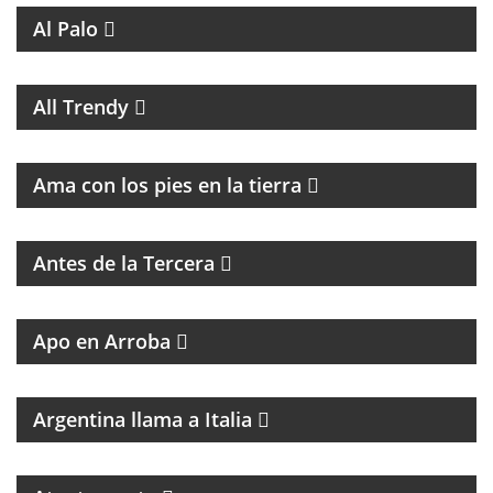
Al Palo
MAGAZINE DE MUSICA, ENTREVISTAS Y
RECOMENDACIONES
All Trendy
PROGRAMA DE ESPIRITUALIDAD CON MARCIA
CASTILLO
Ama con los pies en la tierra
MAGAZINE DE ENTRETENIMIENTO CON
ENTREVISTAS Y HUMOR
Antes de la Tercera
GRAN PROPUESTA DEL GRAN REFERENTE DEL
PERIODISMO
Apo en Arroba
MAGAZINE DE CULTURA ITALIANA
Argentina llama a Italia