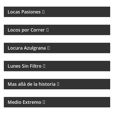
MAGAZINE DE INTERES GENERAL
Locas Pasiones
PROGRAMA DEDICADO A LOS RUNNERS
ARGENTINOS Y DEL MUNDO
Locos por Correr
Locura Azulgrana
MAGAZINE DE HUMOR CON FACUNDO MENDEZ
Lunes Sin Filtro
MAGAZINE DE HISTORIA Y TURISMO
Mas allá de la historia
PROGRAMA DE POLÍTICA NACIONAL E
INTERNACIONAL
Medio Extremo
MAGAZINE DE VIAJES, VIAJEROS, MOTOCICLISMO Y
ROCK