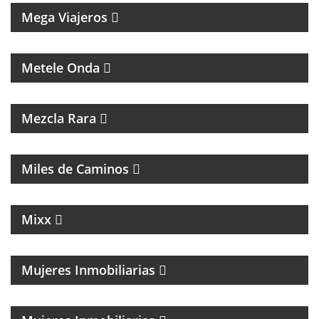
Mega Viajeros
MÚSICA, ENTREVISTAS Y HUMOR
Metele Onda
INTERES GENERAL
Mezcla Rara
MAGAZINE DE ACTUALIDAD Y ENTREVISTAS
Miles de Caminos
MAGAZINE DE NOTICIAS, ENTREVISTAS Y NOTICIAS
Mixx
Mujeres Inmobiliarias
MAGAZINE SOBRE EL MUNDO INMOBILIARIO