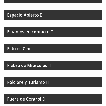
MAGAZINE DE INTERES GENERAL
Espacio Abierto
MAGAZINE DE ENTRETENIMIENTO
Estamos en contacto
CINE, REFLEXION Y ENTREVISTAS
Esto es Cine
MAGAZINE DE ENTRETENIMIENTO
Fiebre de Miercoles
Folclore y Turismo
MAGAZINE DE ACTUALIDAD Y HUMOR
Fuera de Control
MAGAZINE DE INTERES GENERAL CON NACHO