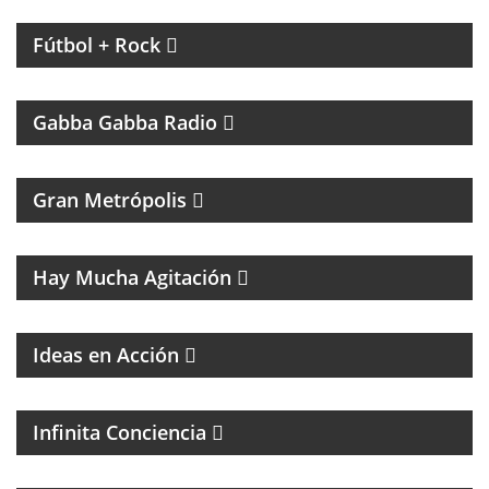
GARA
Fútbol + Rock
UN PROGRAMA TRIBUTO A THE RAMONES
Gabba Gabba Radio
MAGAZINE DE ACTUALIDAD
Gran Metrópolis
PROGRAMA DEDICADO AL ASTRO DE LA MÚSICA:
SANDRO
Hay Mucha Agitación
Ideas en Acción
PROGRAMA ESPIRITUAL
Infinita Conciencia