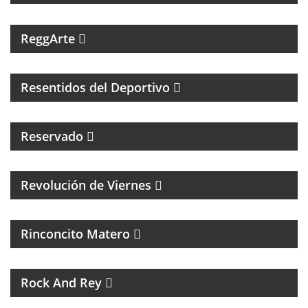
PROGRAMA MUSICAL DEDICADO AL SKA, REGGEA Y
ROOTS.
ReggArte
MAGAZINE DE FÚTBOL Y ENTREVISTAS
Resentidos del Deportivo
Reservado
MAGAZINE CULTURAL CON ALEJANADRA HERRERA
Revolución de Viernes
MAGAZINE DE ACTUALIDAD Y NOTICIAS
Rinconcito Matero
UN PROGRAMA DE ROCK
Rock And Rey
UNA HORA PARA HABLAR DE BOXEO