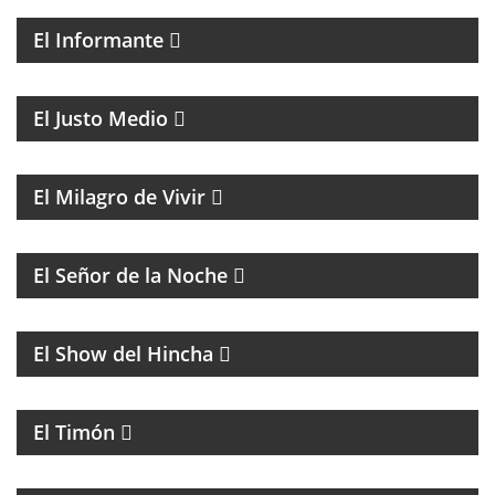
El Informante
MAGAZINE DE ACTUALIDAD CON ENTREVISTAS Y
DEBATE
El Justo Medio
MAGAZINE DE ENTRETENIMIENTO
El Milagro de Vivir
BATMAN Y EL GUASÓN CON ENTREVISTAS Y
HUMOR
El Señor de la Noche
FÚTBOL
El Show del Hincha
PROGRAMA CULTURAL QUE MEZCLA HISTORIA,
LITERATURA, MÚSICA Y HUMOR
El Timón
ENTREVISTAS A PERSONALIDADES DE LA CULTURA