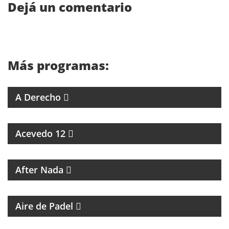
Dejá un comentario
Más programas:
4 ABOGADOS 4 CRITERIOS
A Derecho
ESPECIALES SOBRE ARTISTAS DE LA MÚSICA
Acevedo 12
MAGAZINE CULTURAL
After Nada
PROGRAMA DEDICADO AL PADEL
Aire de Padel
MAGAZINE DE ENTRETENIMIENTO