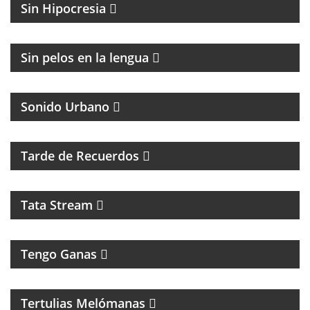
Sin Hipocresia
FÚTBOL Y ENTREVISTAS
Sin pelos en la lengua
Sonido Urbano
PROGRAMA MUSICAL DE LOS 70, 80, 90 Y 2000
Tarde de Recuerdos
Tata Stream
Tengo Ganas
MAGAZINE MUSICAL CON SECCIONES, RECUERDOS
Y CLÁSICOS
Tertulias Melómanas