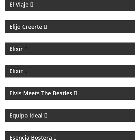
El Viaje
MAGAZINE ESPIRITUAL
Elijo Creerte
MAGAZINE DE ACTUALIDAD Y NOTICIAS
Elixir
MAGAZINE DE NOTICIAS CON EZEQUIEL
ANDREATTA
Elixir
MÚSICA
Elvis Meets The Beatles
UN MAGAZINE CON ENTREVISTAS, OPINIÓN Y LA
MEJOR ONDA
Equipo Ideal
MAGAZINE DEL CLUB ATLÉTICO BOCA JUNIORS
Esencia Bostera