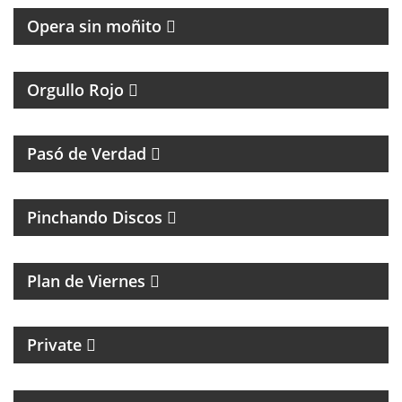
Opera sin moñito
TODA LA ACTUALIDAD DEL CLUB ATLÉTICO
INDEPENDIENTE
Orgullo Rojo
HUMOR, REFLEXIÓN Y PERSONAJES ÚNICOS
Pasó de Verdad
MÚSICA Y ENTREVISTAS
Pinchando Discos
MAGAZINE DE NOTICIAS Y MÚSICA. ENTREVISTAS Y
ACÚSTICOS.
Plan de Viernes
CICLO MENSUAL DE TECHNO
Private
TANGO Y CULTURA