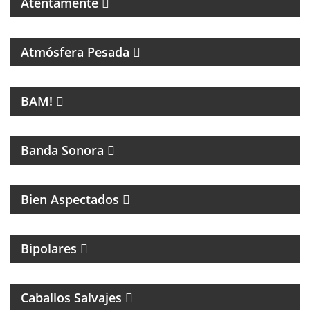
Atentamente
PROGRAMA DEDICADO A LA MÚSICA DE SANDRO Y
A LOS INICIOS DEL ROCK EN ARGENTINA
Atmósfera Pesada
LA NUEVA MÚSICA DE BUENOS AIRES SE LLAMA
BAM!
BAM!
CINE
Banda Sonora
Bien Aspectados
MAGAZINE DE ENTRETENIMIENTO
Bipolares
PROGRAMA DE ROCK CON ANÉCDOTAS EN
PRIMERA PERSONA
Caballos Salvajes