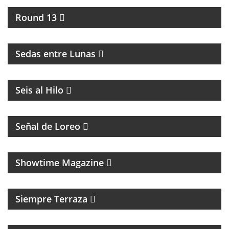
Round 13
INTERCAMBIO CULTURAL ENTRE BUENOS AIRES Y
LA RIOJA
Sedas entre Lunas
MAGAZINE DE ACTUALIDAD
Seis al Hilo
PROGRAMA CON DIFUSIÓN DE LA COMUNIDAD
LGTB+Q
Señal de Loreo
MAGAZINE CULTURAL
Showtime Magazine
MAGAZINE DE ENTRETENIMIENTO
Siempre Terraza
MAGAZINE DE ACTUALIDAD Y POLITICA