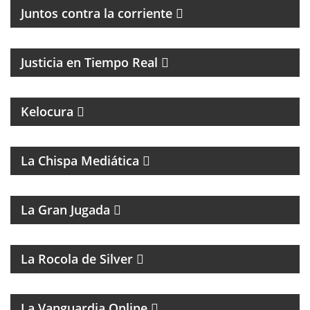
Juntos contra la corriente
EL PROGRAMA DEL DR. DANIEL JAIME IKOLNIKOV
Justicia en Tiempo Real
MAGAZINE DE ENTRETENIMIENTO
UN PROGRAMA CON EL OBJETIVO DE
Kelocura
TRANSFORMAR LA EDUCACIÓN DE NUESTRO
CONTINENTE DESDE LA MIRADA DEL FEMINISMO
COMUNITARIO.
La Chispa Mediática
MAGAZINE DEPORTIVO
La Gran Jugada
La Rocola de Silver
MAGAZINE DE ANÁLISIS POLÍTICO Y CULTURAL
La Vanguardia Online