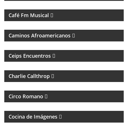
UN VIAJE CON LAS MEJORES CANCIONES
Café Fm Musical
MÚSICAL
Caminos Afroamericanos
PROGRAMA DE ENTREVISTAS DEL CENTRO DE
ESTUDIOS E INVESTIGACIONES PSICOSOCIALES
Ceips Encuentros
ROCK Y ENTREVISTAS
Charlie Callthrop
MAGAZINE DE CULTURA, ESPECIALIZADO EN
BANDAS DE ROCK Y REGGAE
Circo Romano
FOTOGRAFÌA, CINE Y ANÁLISIS DE LA IMÁGEN
Cocina de Imágenes
UN MAGAZINE SOBRE DERECHO Y CASOS
ESPECIALES