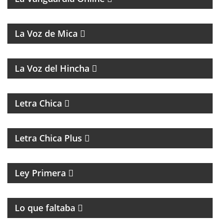
MAGAZINE MUSICAL
La Voz de Mica
FÚTBOL, DEBATE Y OPINIÓN
La Voz del Hincha
MAGAZINE DE ACTUALIDAD
Letra Chica
MAGAZINE DE ACTUALIDAD Y ENTREVISTAS
Letra Chica Plus
MAGAZINE CULTURAL
Ley Primera
PROGRAMA DE ROCK UNDER
Lo que faltaba