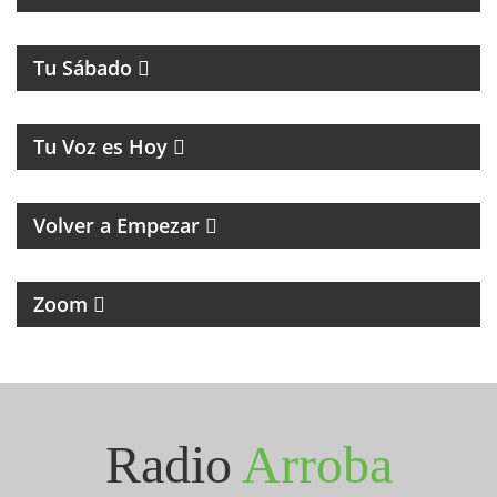
MAGAZINE DE ENTRETENIMIENTOS
Tu Sábado
MUSICA Y HUMOR
Tu Voz es Hoy
MAGAZINE RETRO DE RECUERDOS, MÚSICA Y
HUMOR
Volver a Empezar
MAGAZINE DE NOTICIAS Y ENTREVISTAS
Zoom
Seguinos en Instagram
@radioarroba
Radio
Arroba