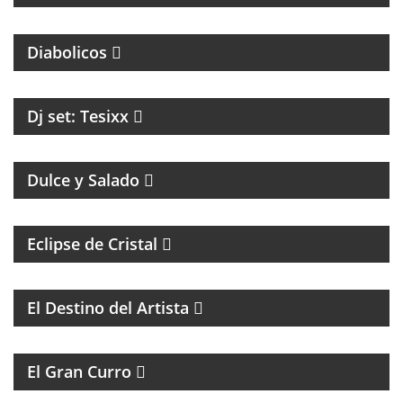
PROGRAMA PARTIDARIO DEL CLUB ATLÉTICO
INDEPENDIENTE
Diabolicos
Dj set: Tesixx
MAGAZINE DE GASTRONOMÍA CON ROBERTO GONI
Y JULIETA ROMERO
Dulce y Salado
Eclipse de Cristal
COACHING Y MENTORIAS PARA ARTISTAS
El Destino del Artista
MAGAZINE DE HUMOR
El Gran Curro
MAGAZINE DE ACTUALIDAD Y ESPECTÁCULOS, CON
LAS NOTICIAS MÁS IMPORTANTES Y SUS
PROTAGONISTAS.