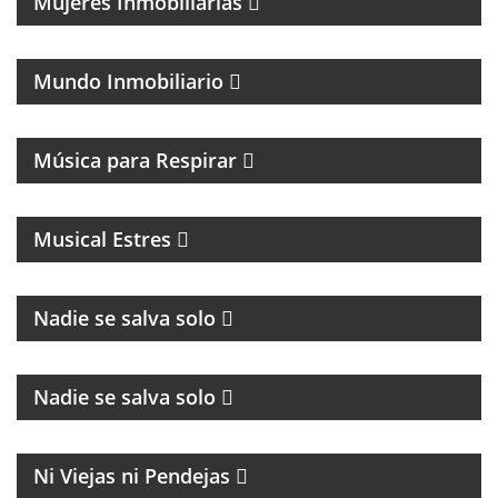
Mujeres Inmobiliarias
TODO LO QUE PASA EN EL RUBRO INMOBILIARIO
Mundo Inmobiliario
MAGAZINE DE CANCIONES Y ENTREVISTAS
Música para Respirar
MAGAZINE MUSICAL DE RADIO EN STREAMING Y
PODCASTING CON ENTREVISTAS Y ACTUACIONES
EN DIRECTO
Musical Estres
Nadie se salva solo
CULTURA Y POLÍTICA
Nadie se salva solo
MAGAZINE
Ni Viejas ni Pendejas