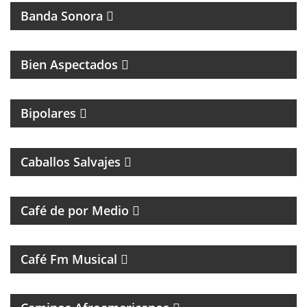
Banda Sonora
Bien Aspectados
MAGAZINE DE ENTRETENIMIENTO
Bipolares
PROGRAMA DE ROCK CON ANÉCDOTAS EN
PRIMERA PERSONA
Caballos Salvajes
MAGAZINE DE ENTREVISTAS Y DEBATE
Café de por Medio
UN VIAJE CON LAS MEJORES CANCIONES
Café Fm Musical
MÚSICAL