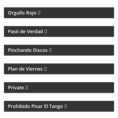
INDEPENDIENTE
Orgullo Rojo
HUMOR, REFLEXIÓN Y PERSONAJES ÚNICOS
Pasó de Verdad
MÚSICA Y ENTREVISTAS
Pinchando Discos
MAGAZINE DE NOTICIAS Y MÚSICA. ENTREVISTAS Y
ACÚSTICOS.
Plan de Viernes
CICLO MENSUAL DE TECHNO
Private
TANGO Y CULTURA
Prohibido Pisar El Tango
PSICOLOGIA DEPORTIVA CON PABLO NIGRO