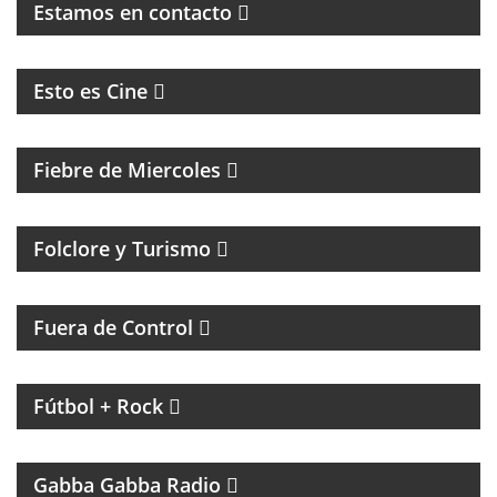
Estamos en contacto
CINE, REFLEXION Y ENTREVISTAS
Esto es Cine
MAGAZINE DE ENTRETENIMIENTO
Fiebre de Miercoles
Folclore y Turismo
MAGAZINE DE ACTUALIDAD Y HUMOR
Fuera de Control
MAGAZINE DE INTERES GENERAL CON NACHO
GARA
Fútbol + Rock
UN PROGRAMA TRIBUTO A THE RAMONES
Gabba Gabba Radio