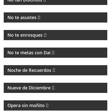
PROGRAMA POLITICO DE ACTUALIDAD
No te asustes
HUMOR, NOTICIAS Y ENTREVISTAS
No te enrosques
MAGAZINE
No te metas con Dai
PROGRAMA DE MÚSICA DE LOS 70, 80, 90 Y 2000
Noche de Recuerdos
PROGRAMA PARTIDARIO DEL CLUB ATLÉTICO RIVER
PLATE
Nueve de Diciembre
Opera sin moñito
TODA LA ACTUALIDAD DEL CLUB ATLÉTICO