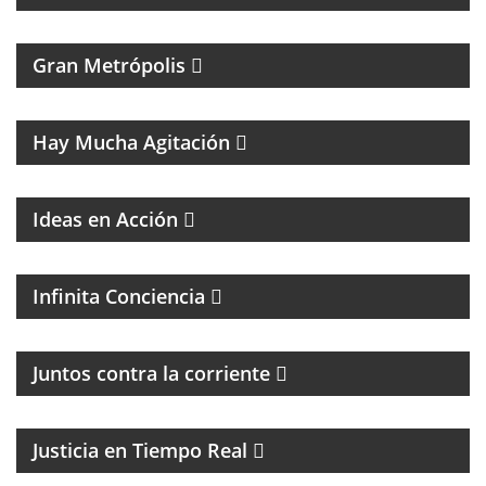
MAGAZINE DE ACTUALIDAD
Gran Metrópolis
PROGRAMA DEDICADO AL ASTRO DE LA MÚSICA:
SANDRO
Hay Mucha Agitación
Ideas en Acción
PROGRAMA ESPIRITUAL
Infinita Conciencia
Juntos contra la corriente
EL PROGRAMA DEL DR. DANIEL JAIME IKOLNIKOV
Justicia en Tiempo Real