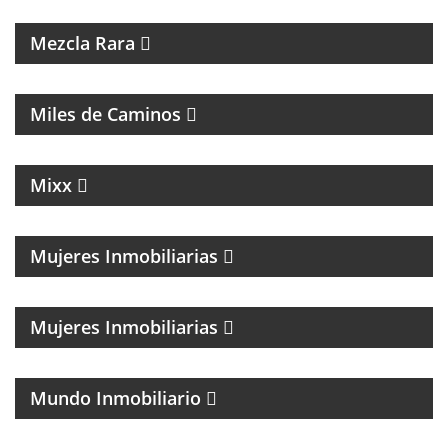
INTERES GENERAL
Mezcla Rara
MAGAZINE DE ACTUALIDAD Y ENTREVISTAS
Miles de Caminos
MAGAZINE DE NOTICIAS, ENTREVISTAS Y NOTICIAS
Mixx
Mujeres Inmobiliarias
MAGAZINE SOBRE EL MUNDO INMOBILIARIO
Mujeres Inmobiliarias
TODO LO QUE PASA EN EL RUBRO INMOBILIARIO
Mundo Inmobiliario
MAGAZINE DE CANCIONES Y ENTREVISTAS