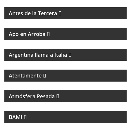
ENTREVISTAS Y HUMOR
Antes de la Tercera
GRAN PROPUESTA DEL GRAN REFERENTE DEL
PERIODISMO
Apo en Arroba
MAGAZINE DE CULTURA ITALIANA
Argentina llama a Italia
Atentamente
PROGRAMA DEDICADO A LA MÚSICA DE SANDRO Y
A LOS INICIOS DEL ROCK EN ARGENTINA
Atmósfera Pesada
LA NUEVA MÚSICA DE BUENOS AIRES SE LLAMA
BAM!
BAM!
CINE