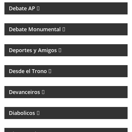
Debate AP
PROGRAMA DEDICADO AL CLUB ATLÉTICO RIVER
PLATE
Debate Monumental
MAGAZINE DEPORTIVO CON ENTREVISTAS E
INFORMACIÓN
Deportes y Amigos
HUMOR Y ACIDEZ PARA TERMINAR EL LUNES
Desde el Trono
MAGAZINE DE ENTREVISTAS CULTURALES
Devanceiros
PROGRAMA PARTIDARIO DEL CLUB ATLÉTICO
INDEPENDIENTE
Diabolicos