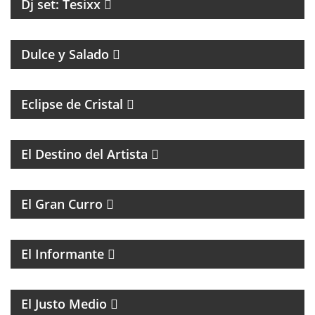
Dj set: Tesixx
MAGAZINE DE GASTRONOMÍA CON ROBERTO GONI
Y JULIETA ROMERO
Dulce y Salado
Eclipse de Cristal
COACHING Y MENTORIAS PARA ARTISTAS
El Destino del Artista
MAGAZINE DE HUMOR
El Gran Curro
MAGAZINE DE ACTUALIDAD Y ESPECTÁCULOS, CON
LAS NOTICIAS MÁS IMPORTANTES Y SUS
PROTAGONISTAS.
El Informante
MAGAZINE DE ACTUALIDAD CON ENTREVISTAS Y
DEBATE
El Justo Medio