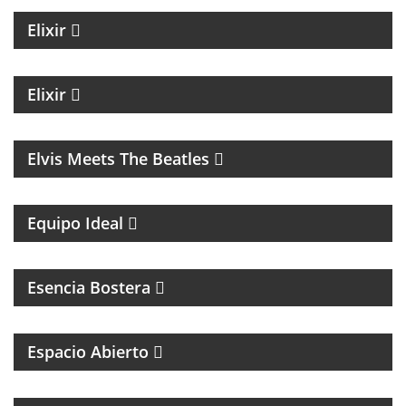
Elixir
MAGAZINE DE NOTICIAS CON EZEQUIEL
ANDREATTA
Elixir
MÚSICA
Elvis Meets The Beatles
UN MAGAZINE CON ENTREVISTAS, OPINIÓN Y LA
MEJOR ONDA
Equipo Ideal
MAGAZINE DEL CLUB ATLÉTICO BOCA JUNIORS
Esencia Bostera
MAGAZINE DE INTERES GENERAL
Espacio Abierto
MAGAZINE DE ENTRETENIMIENTO