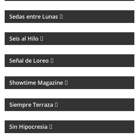
LA RIOJA
Sedas entre Lunas
MAGAZINE DE ACTUALIDAD
Seis al Hilo
PROGRAMA CON DIFUSIÓN DE LA COMUNIDAD
LGTB+Q
Señal de Loreo
MAGAZINE CULTURAL
Showtime Magazine
MAGAZINE DE ENTRETENIMIENTO
Siempre Terraza
MAGAZINE DE ACTUALIDAD Y POLITICA
Sin Hipocresia
FÚTBOL Y ENTREVISTAS