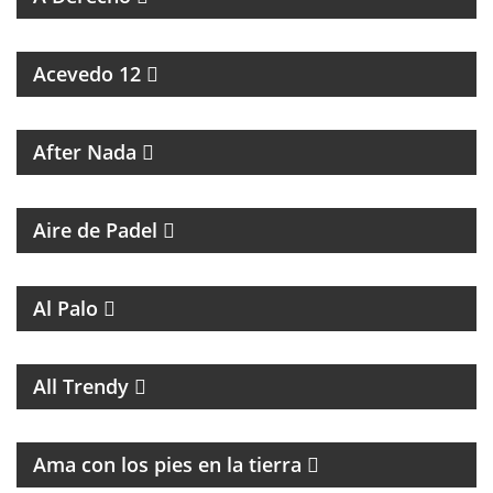
ESPECIALES SOBRE ARTISTAS DE LA MÚSICA
Acevedo 12
MAGAZINE CULTURAL
After Nada
PROGRAMA DEDICADO AL PADEL
Aire de Padel
MAGAZINE DE ENTRETENIMIENTO
Al Palo
MAGAZINE DE MUSICA, ENTREVISTAS Y
RECOMENDACIONES
All Trendy
PROGRAMA DE ESPIRITUALIDAD CON MARCIA
CASTILLO
Ama con los pies en la tierra
MAGAZINE DE ENTRETENIMIENTO CON