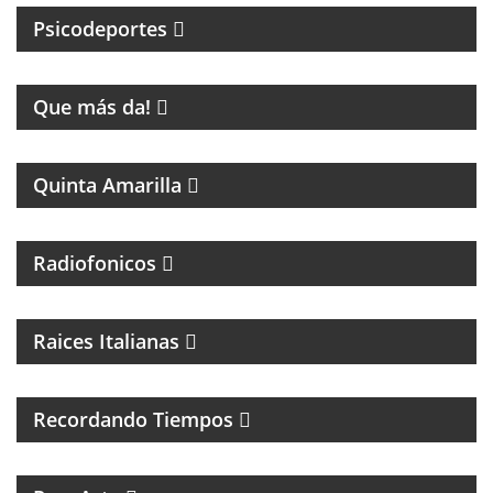
Psicodeportes
ENTRETENIMIENTO
Que más da!
PROGRAMA DE FÚTBOL
Quinta Amarilla
Radiofonicos
PROGRAMA DE MUSICA ITALIANA
Raices Italianas
FOLCLORE NACIONAL
Recordando Tiempos
PROGRAMA MUSICAL DEDICADO AL SKA, REGGEA Y
ROOTS.