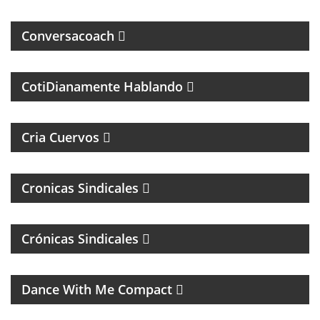
Conversacoach
MAGAZINE DE PSCICOLOGIA Y TEMAS DE LA VIDA
DIARIA
CotiDianamente Hablando
PROGRAMA DEPORTIVO SOBRE EL CLUB SAN
LORENZO DE ALMAGRO
Cria Cuervos
Cronicas Sindicales
Crónicas Sindicales
MUSICA DE LOS 80, 90 Y 2000
Dance With Me Compact
RESUMEN DEPORTIVO CON LAS NOTICIAS MÁS
SALIENTES