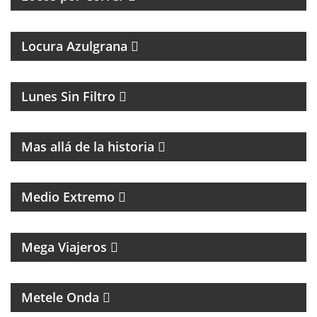
Locura Azulgrana
MAGAZINE DE HUMOR CON FACUNDO MENDEZ
Lunes Sin Filtro
MAGAZINE DE HISTORIA Y TURISMO
Mas allá de la historia
PROGRAMA DE POLÍTICA NACIONAL E
INTERNACIONAL
Medio Extremo
MAGAZINE DE VIAJES, VIAJEROS, MOTOCICLISMO Y
ROCK
Mega Viajeros
MÚSICA, ENTREVISTAS Y HUMOR
Metele Onda