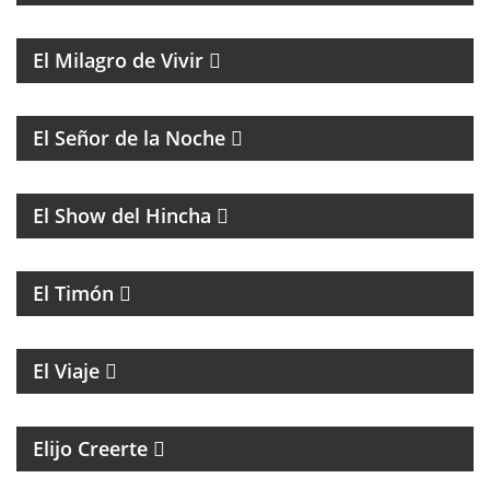
MAGAZINE DE ENTRETENIMIENTO
El Milagro de Vivir
BATMAN Y EL GUASÓN CON ENTREVISTAS Y
HUMOR
El Señor de la Noche
FÚTBOL
El Show del Hincha
PROGRAMA CULTURAL QUE MEZCLA HISTORIA,
LITERATURA, MÚSICA Y HUMOR
El Timón
ENTREVISTAS A PERSONALIDADES DE LA CULTURA
El Viaje
MAGAZINE ESPIRITUAL
Elijo Creerte
MAGAZINE DE ACTUALIDAD Y NOTICIAS