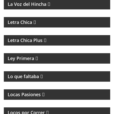
La Voz del Hincha
MAGAZINE DE ACTUALIDAD
Letra Chica
MAGAZINE DE ACTUALIDAD Y ENTREVISTAS
Letra Chica Plus
MAGAZINE CULTURAL
Ley Primera
PROGRAMA DE ROCK UNDER
Lo que faltaba
MAGAZINE DE INTERES GENERAL
Locas Pasiones
PROGRAMA DEDICADO A LOS RUNNERS
ARGENTINOS Y DEL MUNDO
Locos por Correr