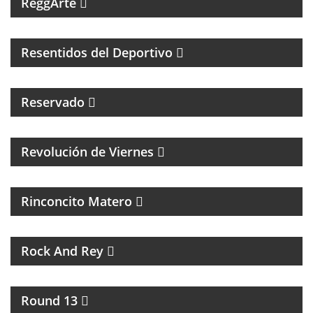
ReggArte
MAGAZINE DE FÚTBOL Y ENTREVISTAS
Resentidos del Deportivo
Reservado
MAGAZINE CULTURAL CON ALEJANADRA HERRERA
Revolución de Viernes
MAGAZINE DE ACTUALIDAD Y NOTICIAS
Rinconcito Matero
UN PROGRAMA DE ROCK
Rock And Rey
UNA HORA PARA HABLAR DE BOXEO
Round 13
INTERCAMBIO CULTURAL ENTRE BUENOS AIRES Y