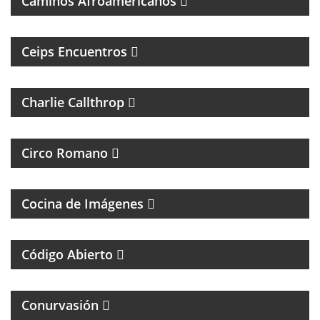
Caminos Afroamericanos
PROGRAMA DE ENTREVISTAS DEL CENTRO DE
ESTUDIOS E INVESTIGACIONES PSICOSOCIALES
Ceips Encuentros
ROCK Y ENTREVISTAS
Charlie Callthrop
MAGAZINE DE CULTURA, ESPECIALIZADO EN
BANDAS DE ROCK Y REGGAE
Circo Romano
FOTOGRAFÌA, CINE Y ANÁLISIS DE LA IMÁGEN
Cocina de Imágenes
UN MAGAZINE SOBRE DERECHO Y CASOS
ESPECIALES
Código Abierto
MAGAZINE DE INTERES GENERAL
Conurvasión