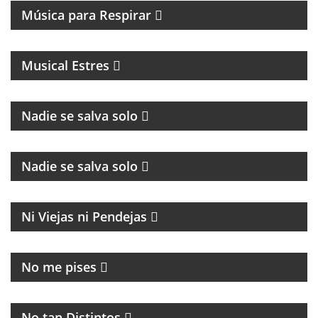
Música para Respirar
MAGAZINE MUSICAL DE RADIO EN STREAMING Y
PODCASTING CON ENTREVISTAS Y ACTUACIONES
EN DIRECTO
Musical Estres
Nadie se salva solo
CULTURA Y POLÍTICA
Nadie se salva solo
MAGAZINE
Ni Viejas ni Pendejas
MAGAZINE DE ACTUALIDAD
No me pises
PROGRAMA MUSICAL DEDICADO AL BLUES, SOUL,
JAZZ Y RITMOS AFROAMERICÁNOS
No tan Distintos