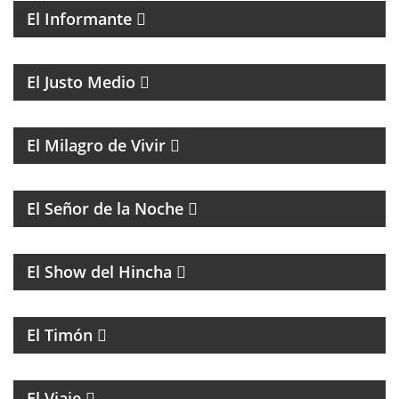
El Informante
MAGAZINE DE ACTUALIDAD CON ENTREVISTAS Y
DEBATE
El Justo Medio
MAGAZINE DE ENTRETENIMIENTO
El Milagro de Vivir
BATMAN Y EL GUASÓN CON ENTREVISTAS Y
HUMOR
El Señor de la Noche
FÚTBOL
El Show del Hincha
PROGRAMA CULTURAL QUE MEZCLA HISTORIA,
LITERATURA, MÚSICA Y HUMOR
El Timón
ENTREVISTAS A PERSONALIDADES DE LA CULTURA
El Viaje