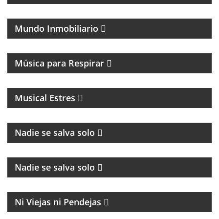
TODO LO QUE PASA EN EL RUBRO INMOBILIARIO
Mundo Inmobiliario
MAGAZINE DE CANCIONES Y ENTREVISTAS
Música para Respirar
MAGAZINE MUSICAL DE RADIO EN STREAMING Y
PODCASTING CON ENTREVISTAS Y ACTUACIONES
EN DIRECTO
Musical Estres
Nadie se salva solo
CULTURA Y POLÍTICA
Nadie se salva solo
MAGAZINE
Ni Viejas ni Pendejas
MAGAZINE DE ACTUALIDAD