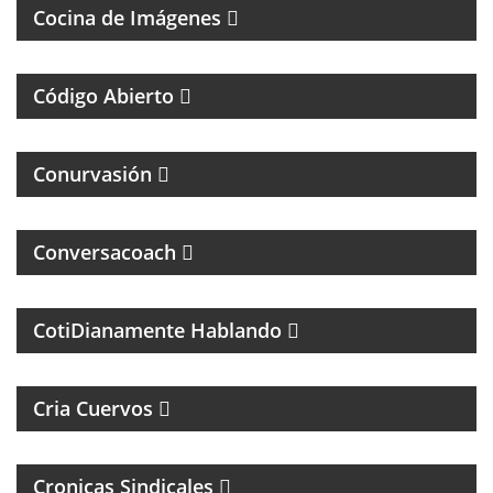
Cocina de Imágenes
UN MAGAZINE SOBRE DERECHO Y CASOS
ESPECIALES
Código Abierto
MAGAZINE DE INTERES GENERAL
Conurvasión
Conversacoach
MAGAZINE DE PSCICOLOGIA Y TEMAS DE LA VIDA
DIARIA
CotiDianamente Hablando
PROGRAMA DEPORTIVO SOBRE EL CLUB SAN
LORENZO DE ALMAGRO
Cria Cuervos
Cronicas Sindicales