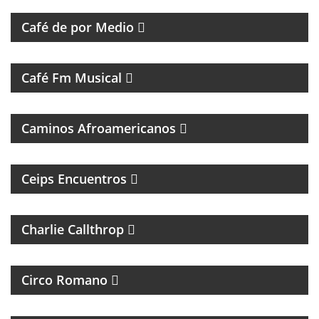
MAGAZINE DE ENTREVISTAS Y DEBATE
Café de por Medio
UN VIAJE CON LAS MEJORES CANCIONES
Café Fm Musical
MÚSICAL
Caminos Afroamericanos
PROGRAMA DE ENTREVISTAS DEL CENTRO DE
ESTUDIOS E INVESTIGACIONES PSICOSOCIALES
Ceips Encuentros
ROCK Y ENTREVISTAS
Charlie Callthrop
MAGAZINE DE CULTURA, ESPECIALIZADO EN
BANDAS DE ROCK Y REGGAE
Circo Romano
FOTOGRAFÌA, CINE Y ANÁLISIS DE LA IMÁGEN