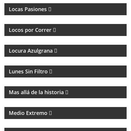
Locas Pasiones
PROGRAMA DEDICADO A LOS RUNNERS
ARGENTINOS Y DEL MUNDO
Locos por Correr
Locura Azulgrana
MAGAZINE DE HUMOR CON FACUNDO MENDEZ
Lunes Sin Filtro
MAGAZINE DE HISTORIA Y TURISMO
Mas allá de la historia
PROGRAMA DE POLÍTICA NACIONAL E
INTERNACIONAL
Medio Extremo
MAGAZINE DE VIAJES, VIAJEROS, MOTOCICLISMO Y
ROCK