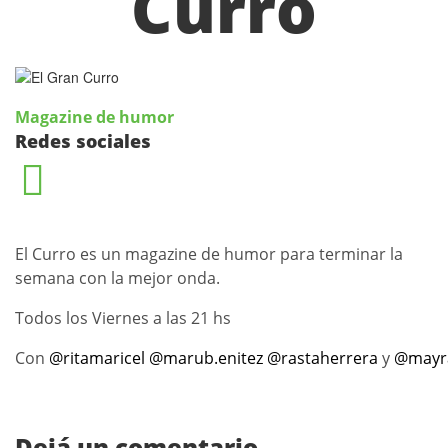
Curro
Magazine de humor
Redes sociales
El Curro es un magazine de humor para terminar la
semana con la mejor onda.
Todos los Viernes a las 21 hs
Con
@ritamaricel
@marub.enitez
@rastaherrera
y
@mayr
Dejá un comentario