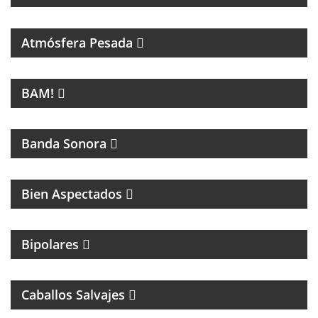
PROGRAMA DEDICADO A LA MÚSICA DE SANDRO Y
A LOS INICIOS DEL ROCK EN ARGENTINA
Atmósfera Pesada
LA NUEVA MÚSICA DE BUENOS AIRES SE LLAMA
BAM!
BAM!
CINE
Banda Sonora
Bien Aspectados
MAGAZINE DE ENTRETENIMIENTO
Bipolares
PROGRAMA DE ROCK CON ANÉCDOTAS EN
PRIMERA PERSONA
Caballos Salvajes