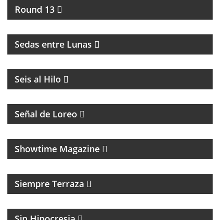
Round 13
INTERCAMBIO CULTURAL ENTRE BUENOS AIRES Y
LA RIOJA
Sedas entre Lunas
MAGAZINE DE ACTUALIDAD
Seis al Hilo
PROGRAMA CON DIFUSIÓN DE LA COMUNIDAD
LGTB+Q
Señal de Loreo
MAGAZINE CULTURAL
Showtime Magazine
MAGAZINE DE ENTRETENIMIENTO
Siempre Terraza
MAGAZINE DE ACTUALIDAD Y POLITICA
Sin Hipocresia