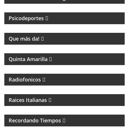
PSICOLOGIA DEPORTIVA CON PABLO NIGRO
Psicodeportes
ENTRETENIMIENTO
Que más da!
PROGRAMA DE FÚTBOL
Quinta Amarilla
Radiofonicos
PROGRAMA DE MUSICA ITALIANA
Raices Italianas
FOLCLORE NACIONAL
Recordando Tiempos
PROGRAMA MUSICAL DEDICADO AL SKA, REGGEA Y