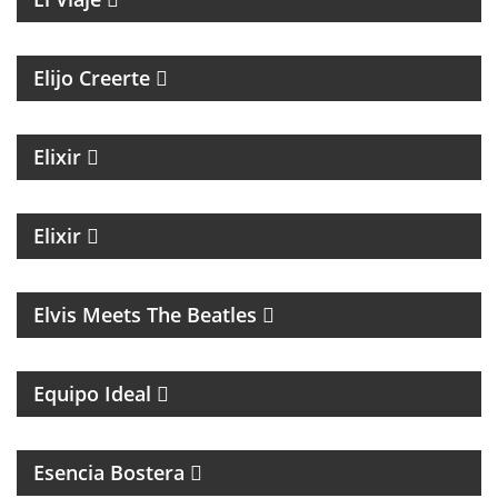
MAGAZINE ESPIRITUAL
Elijo Creerte
MAGAZINE DE ACTUALIDAD Y NOTICIAS
Elixir
MAGAZINE DE NOTICIAS CON EZEQUIEL
ANDREATTA
Elixir
MÚSICA
Elvis Meets The Beatles
UN MAGAZINE CON ENTREVISTAS, OPINIÓN Y LA
MEJOR ONDA
Equipo Ideal
MAGAZINE DEL CLUB ATLÉTICO BOCA JUNIORS
Esencia Bostera