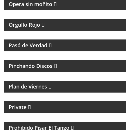
Opera sin moñito
TODA LA ACTUALIDAD DEL CLUB ATLÉTICO
INDEPENDIENTE
Orgullo Rojo
HUMOR, REFLEXIÓN Y PERSONAJES ÚNICOS
Pasó de Verdad
MÚSICA Y ENTREVISTAS
Pinchando Discos
MAGAZINE DE NOTICIAS Y MÚSICA. ENTREVISTAS Y
ACÚSTICOS.
Plan de Viernes
CICLO MENSUAL DE TECHNO
Private
TANGO Y CULTURA
Prohibido Pisar El Tango