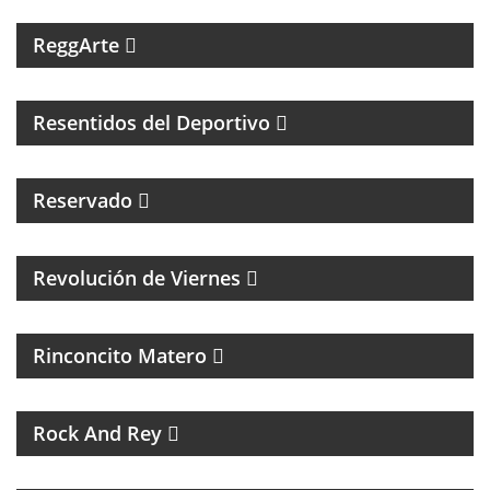
ROOTS.
ReggArte
MAGAZINE DE FÚTBOL Y ENTREVISTAS
Resentidos del Deportivo
Reservado
MAGAZINE CULTURAL CON ALEJANADRA HERRERA
Revolución de Viernes
MAGAZINE DE ACTUALIDAD Y NOTICIAS
Rinconcito Matero
UN PROGRAMA DE ROCK
Rock And Rey
UNA HORA PARA HABLAR DE BOXEO