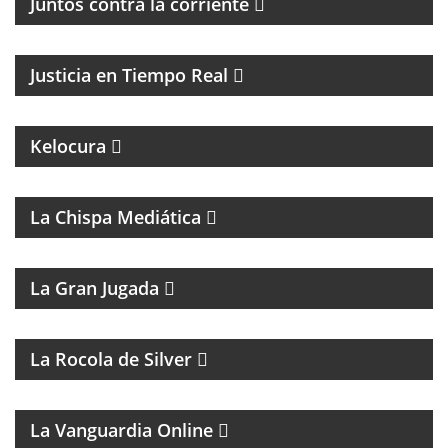
Juntos contra la corriente
EL PROGRAMA DEL DR. DANIEL JAIME IKOLNIKOV
Justicia en Tiempo Real
MAGAZINE DE ENTRETENIMIENTO
UN PROGRAMA CON EL OBJETIVO DE
Kelocura
TRANSFORMAR LA EDUCACIÓN DE NUESTRO
CONTINENTE DESDE LA MIRADA DEL FEMINISMO
COMUNITARIO.
La Chispa Mediática
MAGAZINE DEPORTIVO
La Gran Jugada
La Rocola de Silver
MAGAZINE DE ANÁLISIS POLÍTICO Y CULTURAL
La Vanguardia Online