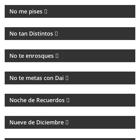
No me pises
PROGRAMA MUSICAL DEDICADO AL BLUES, SOUL,
JAZZ Y RITMOS AFROAMERICÁNOS
No tan Distintos
HUMOR, NOTICIAS Y ENTREVISTAS
No te enrosques
MAGAZINE
No te metas con Dai
PROGRAMA DE MÚSICA DE LOS 70, 80, 90 Y 2000
Noche de Recuerdos
PROGRAMA PARTIDARIO DEL CLUB ATLÉTICO RIVER
PLATE
Nueve de Diciembre