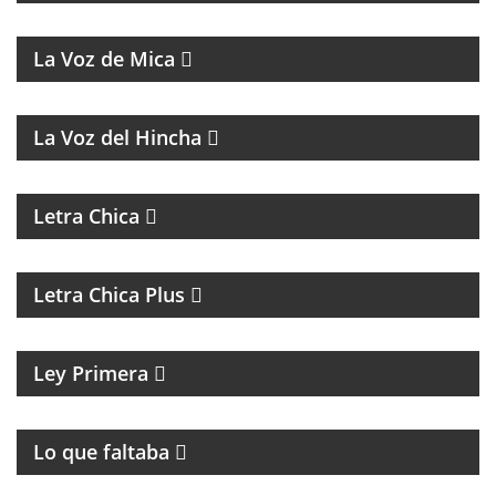
MAGAZINE MUSICAL
La Voz de Mica
FÚTBOL, DEBATE Y OPINIÓN
La Voz del Hincha
MAGAZINE DE ACTUALIDAD
Letra Chica
MAGAZINE DE ACTUALIDAD Y ENTREVISTAS
Letra Chica Plus
MAGAZINE CULTURAL
Ley Primera
PROGRAMA DE ROCK UNDER
Lo que faltaba
MAGAZINE DE INTERES GENERAL