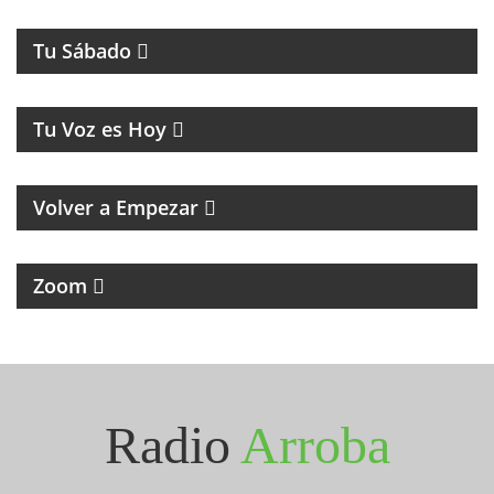
MAGAZINE DE ENTRETENIMIENTOS
Tu Sábado
MUSICA Y HUMOR
Tu Voz es Hoy
MAGAZINE RETRO DE RECUERDOS, MÚSICA Y
HUMOR
Volver a Empezar
MAGAZINE DE NOTICIAS Y ENTREVISTAS
Zoom
Seguinos en Instagram
@radioarroba
Radio
Arroba