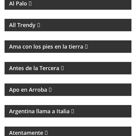
Al Palo
MAGAZINE DE MUSICA, ENTREVISTAS Y
RECOMENDACIONES
All Trendy
PROGRAMA DE ESPIRITUALIDAD CON MARCIA
CASTILLO
Ama con los pies en la tierra
MAGAZINE DE ENTRETENIMIENTO CON
ENTREVISTAS Y HUMOR
Antes de la Tercera
GRAN PROPUESTA DEL GRAN REFERENTE DEL
PERIODISMO
Apo en Arroba
MAGAZINE DE CULTURA ITALIANA
Argentina llama a Italia
Atentamente