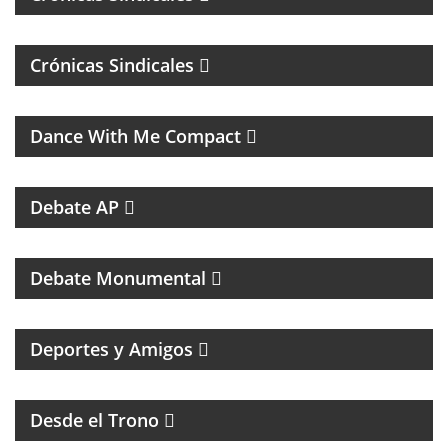
Crónicas Sindicales
MUSICA DE LOS 80, 90 Y 2000
Dance With Me Compact
RESUMEN DEPORTIVO CON LAS NOTICIAS MÁS
SALIENTES
Debate AP
PROGRAMA DEDICADO AL CLUB ATLÉTICO RIVER
PLATE
Debate Monumental
MAGAZINE DEPORTIVO CON ENTREVISTAS E
INFORMACIÓN
Deportes y Amigos
HUMOR Y ACIDEZ PARA TERMINAR EL LUNES
Desde el Trono