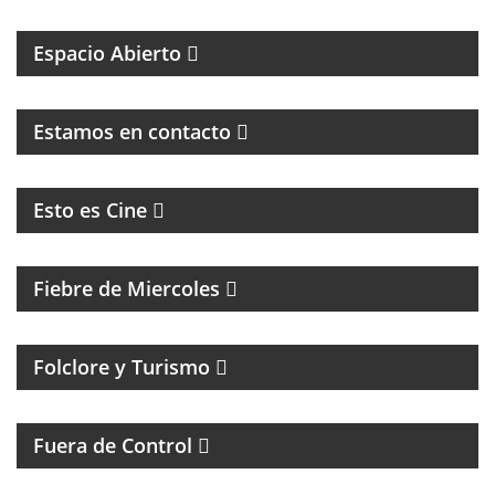
MAGAZINE DE INTERES GENERAL
Espacio Abierto
MAGAZINE DE ENTRETENIMIENTO
Estamos en contacto
CINE, REFLEXION Y ENTREVISTAS
Esto es Cine
MAGAZINE DE ENTRETENIMIENTO
Fiebre de Miercoles
Folclore y Turismo
MAGAZINE DE ACTUALIDAD Y HUMOR
Fuera de Control
MAGAZINE DE INTERES GENERAL CON NACHO
GARA