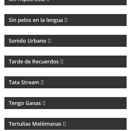
FÚTBOL Y ENTREVISTAS
Sin pelos en la lengua
Sonido Urbano
PROGRAMA MUSICAL DE LOS 70, 80, 90 Y 2000
Tarde de Recuerdos
Tata Stream
Tengo Ganas
MAGAZINE MUSICAL CON SECCIONES, RECUERDOS
Y CLÁSICOS
Tertulias Melómanas